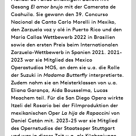
Gesang
El amor brujo
mit der Camerata de
Coahuila. Sie gewann den 39. Concurso
Nacional de Canto Carlo Morelli in Mexiko,
den Zarzuela voz y olé in Puerto Rico und den
María Callas Wettbewerb 2022 in Brasilien
sowie den ersten Preis beim Internationalen
Zarzuela-Wettbewerb in Spanien 2021. 2021-
2023 war sie Mitglied des Mexico
Operastudios MOS, an dem sie u.a. die Rolle
der Suzuki in
Madama Butterfly
interpretierte.
Zudem nahm sie an Meisterklassen von u.a.
Eliana Garança, Aida Bousselma, Lucas
Meachem teil. Für die San Diego Opera wirkte
Itzeli del Rosario bei der Filmproduktion der
mexikanischen Oper
La hija de Rapaccini
von
Daniel Catán mit. 2023-25 war sie Mitglied
des Opernstudios der Staatsoper Stuttgart
und war in dieser Zeit u.a. als Küchenjunge