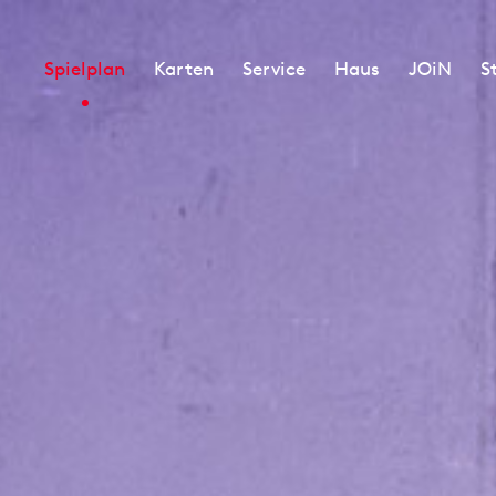
Spielplan
Karten
Service
Haus
JOiN
S