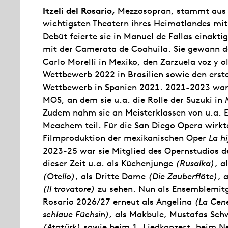
Itzeli del Rosario,
Mezzosopran, stammt aus M
wichtigsten Theatern ihres Heimatlandes mit
Debüt feierte sie in Manuel de Fallas einakt
mit der Camerata de Coahuila. Sie gewann d
Carlo Morelli in Mexiko, den Zarzuela voz y o
Wettbewerb 2022 in Brasilien sowie den erste
Wettbewerb in Spanien 2021. 2021-2023 war 
MOS, an dem sie u.a. die Rolle der Suzuki in
Zudem nahm sie an Meisterklassen von u.a. 
Meachem teil. Für die San Diego Opera wirkte 
Filmproduktion der mexikanischen Oper
La h
2023-25 war sie Mitglied des Opernstudios d
dieser Zeit u.a. als Küchenjunge
(Rusalka)
, 
(Otello)
, als Dritte Dame
(Die Zauberflöte)
, 
(Il trovatore)
zu sehen. Nun als Ensemblemitgli
Rosario 2026/27 erneut als Angelina
(La Cen
schlaue Füchsin),
als Makbule, Mustafas Schwe
(Atatürk)
sowie beim 1. Liedkonzert, beim Ne