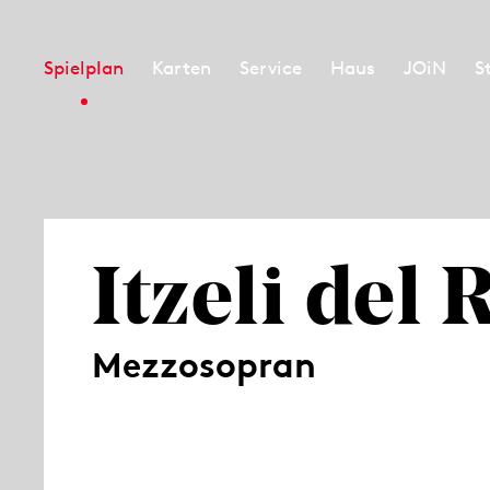
Spielplan
Karten
Service
Haus
JOiN
S
Itzeli del 
Mezzosopran