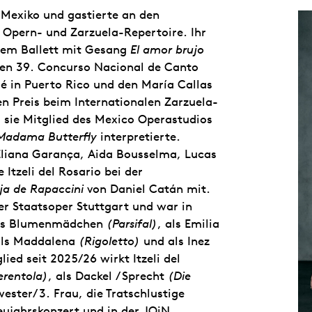
exiko und gastierte an den
 Opern- und Zarzuela-Repertoire. Ihr
igem Ballett mit Gesang
El amor brujo
en 39. Concurso Nacional de Canto
lé in Puerto Rico und den María Callas
n Preis beim Internationalen Zarzuela-
sie Mitglied des Mexico Operastudios
Madama Butterfly
interpretierte.
Eliana Garança, Aida Bousselma, Lucas
Itzeli del Rosario bei der
ija de Rapaccini
von Daniel Catán mit.
er Staatsoper Stuttgart und war in
als Blumenmädchen
(Parsifal)
, als Emilia
als Maddalena
(Rigoletto)
und als Inez
ed seit 2025/26 wirkt Itzeli del
erentola)
, als Dackel / Sprecht
(Die
ster/ 3. Frau, die Tratschlustige
ujahrskonzert und in der JOiN