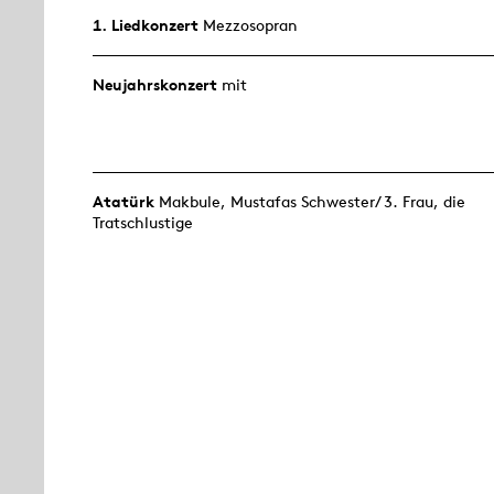
1. Lied­konzert
Mezzosopran
Neujahrs­konzert
mit
Atatürk
Makbule, Mustafas Schwester/ 3. Frau, die
Tratschlustige