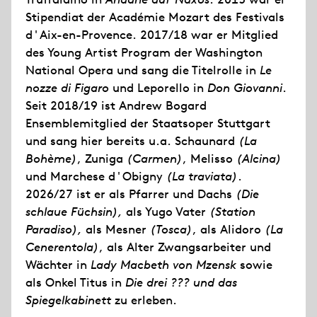
Stipendiat der Académie Mozart des Festivals
d'Aix-en-Provence. 2017/18 war er Mitglied
des Young Artist Program der Washington
National Opera und sang die Titelrolle in
Le
nozze di Figaro
und Leporello in
Don Giovanni
.
Seit 2018/19 ist Andrew Bogard
Ensemblemitglied der Staatsoper Stuttgart
und sang hier bereits u.a. Schaunard
(La
Bohème)
, Zuniga
(Carmen)
, Melisso
(Alcina)
und Marchese d'Obigny
(La traviata)
.
2026/27 ist er als Pfarrer und Dachs
(Die
schlaue Füchsin),
als Yugo Vater
(Station
Paradiso),
als Mesner
(Tosca)
, als Alidoro
(La
Cenerentola)
, als Alter Zwangsarbeiter und
Wächter in
Lady Macbeth von Mzensk
sowie
als Onkel Titus in
Die drei ??? und das
Spiegelkabinett
zu erleben.