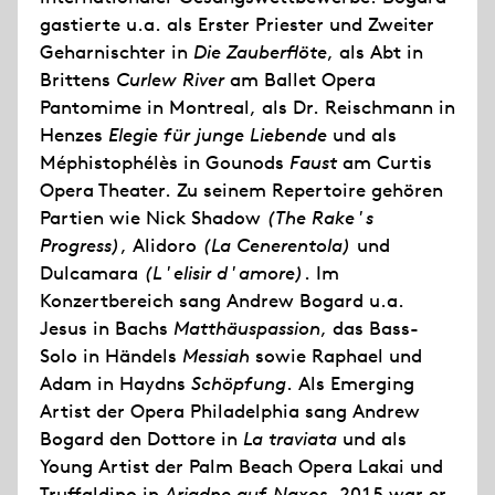
gastierte u.a. als Erster Priester und Zweiter
Geharnischter in
Die Zauberflöte
, als Abt in
Brittens
Curlew River
am Ballet Opera
Pantomime in Montreal, als Dr. Reischmann in
Henzes
Elegie für junge Liebende
und als
Méphistophélès in Gounods
Faust
am Curtis
Opera Theater. Zu seinem Repertoire gehören
Partien wie Nick Shadow
(The Rake's
Progress)
, Alidoro
(La Cenerentola)
und
Dulcamara
(L'elisir d'amore)
. Im
Konzertbereich sang Andrew Bogard u.a.
Jesus in Bachs
Matthäuspassion
, das Bass-
Solo in Händels
Messiah
sowie Raphael und
Adam in Haydns
Schöpfung
. Als Emerging
Artist der Opera Philadelphia sang Andrew
Bogard den Dottore in
La traviata
und als
Young Artist der Palm Beach Opera Lakai und
Truffaldino in
Ariadne auf Naxos
. 2015 war er