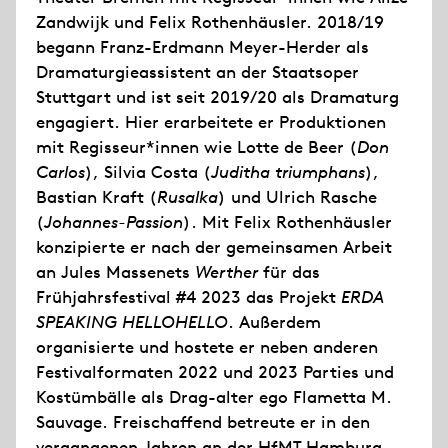
Zandwijk und Felix Rothenhäusler. 2018/19
begann Franz-Erdmann Meyer-Herder als
Dramaturgieassistent an der Staatsoper
Stuttgart und ist seit 2019/20 als Dramaturg
engagiert. Hier erarbeitete er Produktionen
mit Regisseur*innen wie Lotte de Beer (
Don
Carlos
), Silvia Costa (
Juditha triumphans
),
Bastian Kraft (
Rusalka
) und Ulrich Rasche
(
Johannes-Passion
). Mit Felix Rothenhäusler
konzipierte er nach der gemeinsamen Arbeit
an Jules Massenets
Werther
für das
Frühjahrsfestival #4 2023 das Projekt
ERDA
SPEAKING HELLOHELLO
. Außerdem
organisierte und hostete er neben anderen
Festivalformaten 2022 und 2023 Parties und
Kostümbälle als Drag-alter ego Flametta M.
Sauvage. Freischaffend betreute er in den
vergangenen Jahren an der HfMT Hamburg