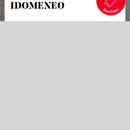
IDOMENEO
von Wolfgang Amadeus Mozart
Dramma per musica in drei Akten
Libretto von Giambattista Varesco
in italienischer Sprache mit Übertiteln in deutscher und
englischer Sprache
Todesangst ist ein schlechter Ratgeber: Auf
der Heimkehr aus Troja schwört Idomeneo
dem Gott Poseidon, den ersten Menschen zu
opfern, der ihm begegnet – es ist sein Sohn
Idamante. Der liebt die trojanische Gefangene