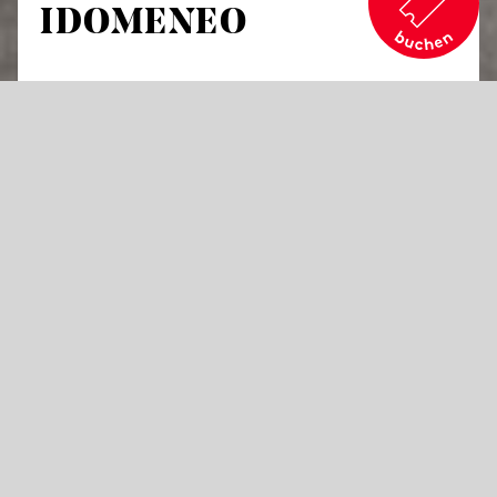
IDOMENEO
von Wolfgang Amadeus Mozart
Dramma per musica in drei Akten
Libretto von Giambattista Varesco
in italienischer Sprache mit Übertiteln in deutscher und
englischer Sprache
Todesangst ist ein schlechter Ratgeber: Auf
der Heimkehr aus Troja schwört Idomeneo
dem Gott Poseidon, den ersten Menschen zu
opfern, der ihm begegnet – es ist sein Sohn
Idamante. Der liebt die trojanische Gefangene