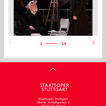
1
14
Staatsoper Stuttgart
Oberer Schloßgarten 6
70173 Stuttgart