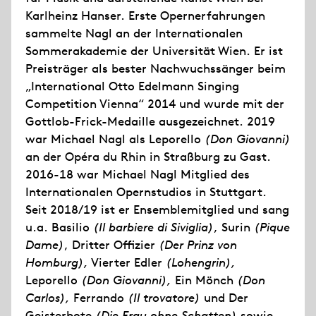
Karlheinz Hanser. Erste Opernerfahrungen
sammelte Nagl an der Internationalen
Sommerakademie der Universität Wien. Er ist
Preisträger als bester Nachwuchssänger beim
„International Otto Edelmann Singing
Competition Vienna“ 2014 und wurde mit der
Gottlob-Frick-Medaille ausgezeichnet. 2019
war Michael Nagl als Leporello
(Don Giovanni)
an der Opéra du Rhin in Straßburg zu Gast.
2016-18 war Michael Nagl Mitglied des
Internationalen Opernstudios in Stuttgart.
Seit 2018/19 ist er Ensemblemitglied und sang
u.a. Basilio
(Il barbiere di Siviglia)
, Surin
(Pique
Dame)
, Dritter Offizier
(Der Prinz von
Homburg),
Vierter Edler
(Lohengrin),
Leporello
(Don Giovanni),
Ein Mönch
(Don
Carlos),
Ferrando
(Il trovatore)
und Der
Geisterbote
(Die Frau ohne Schatten)
sowie