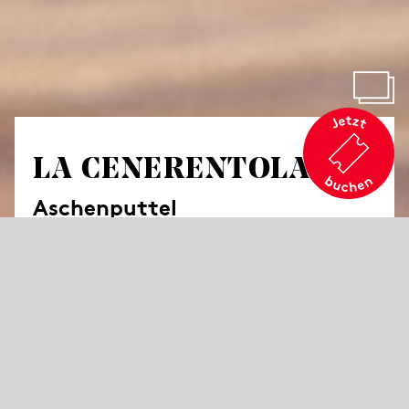
LA CENERENTOLA
Aschenputtel
von Gioachino Rossini
Komische Oper in zwei Akten
Libretto von Jacopo Ferretti
in italienischer Sprache mit deutschen Übertiteln