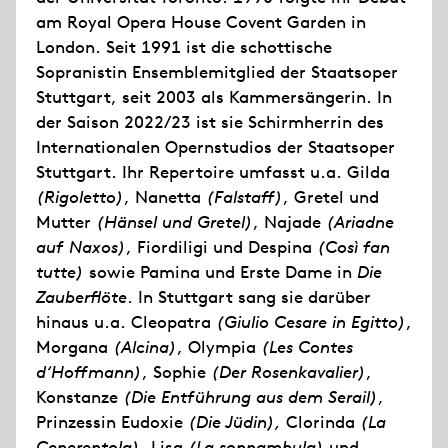
am Royal Opera House Covent Garden in
London. Seit 1991 ist die schottische
Sopranistin Ensemblemitglied der Staatsoper
Stuttgart, seit 2003 als Kammersängerin. In
der Saison 2022/23 ist sie Schirmherrin des
Internationalen Opernstudios der Staatsoper
Stuttgart. Ihr Repertoire umfasst u.a. Gilda
(Rigoletto)
, Nanetta
(Falstaff)
, Gretel und
Mutter
(Hänsel und Gretel)
, Najade
(Ariadne
auf Naxos)
, Fiordiligi und Despina
(Così fan
tutte)
sowie Pamina und Erste Dame in
Die
Zauberflöte
. In Stuttgart sang sie darüber
hinaus u.a. Cleopatra
(Giulio Cesare in Egitto)
,
Morgana
(Alcina)
, Olympia
(Les Contes
d‘Hoffmann)
, Sophie
(Der Rosenkavalier)
,
Konstanze
(Die Entführung aus dem Serail)
,
Prinzessin Eudoxie
(Die Jüdin),
Clorinda
(La
Cenerentola),
Lisa
(La sonnambula)
und