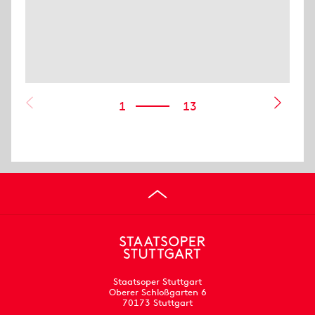
1
13
Staatsoper Stuttgart
Oberer Schloßgarten 6
70173 Stuttgart