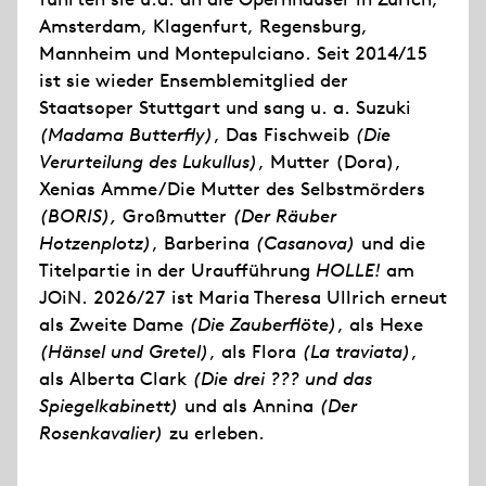
Amsterdam, Klagenfurt, Regensburg,
Mannheim und Montepulciano. Seit 2014/15
ist sie wieder Ensemblemitglied der
Staatsoper Stuttgart und sang u. a. Suzuki
(Madama Butterfly)
, Das Fischweib
(Die
Verurteilung des Lukullus)
, Mutter (Dora),
Xenias Amme/Die Mutter des Selbstmörders
(BORIS),
Großmutter
(Der Räuber
Hotzenplotz)
, Barberina
(Casanova)
und die
Titelpartie in der Uraufführung
HOLLE!
am
JOiN. 2026/27 ist Maria Theresa Ullrich erneut
als Zweite Dame
(Die Zauberflöte)
, als Hexe
(Hänsel und Gretel)
, als Flora
(La traviata)
,
als Alberta Clark
(Die drei ??? und das
Spiegelkabinett)
und als Annina
(Der
Rosenkavalier)
zu erleben.