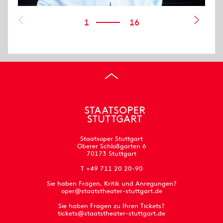
1
16
Staatsoper Stuttgart
Oberer Schloßgarten 6
70173 Stuttgart
T +49 711 20 20-90
Sie haben Fragen, Kritik und Anregungen?
oper@staatstheater-stuttgart.de
Sie haben Fragen zu Ihren Tickets?
tickets@staatstheater-stuttgart.de