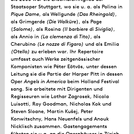
Staatsoper Stuttgart, wo sie u. a. als Polina in
Pique Dame
, als Wellgunde
(Das Rheingold)
,
als Grimgerde
(Die Walküre
), als Page
(
Salome)
, als Rosina
(Il barbiere di Siviglia)
,
als Annio in
(La clemenza di Tito)
, als
Cherubino
(Le nozze di Figaro)
und als Emilia
(Otello)
zu erleben war. Ihr Repertoire
umfasst auch Werke zeitgenössischer
Komponisten wie Péter Eötvös, unter dessen
Leitung sie die Partie der Harper Pitt in dessen
Oper
Angels in America
beim Holland Festival
sang. Sie arbeitete mit Dirigenten und
Regisseuren wie Lothar Zagrosek, Nicola
Luisotti, Roy Goodman, Nicholas Kok und
Steven Sloane, Martin Kušej, Peter
Konwitschny, Hans Neuenfels und Anouk
Nicklisch zusammen. Gastengagements
führten sie u.a. an die Opernhäuser in Zürich,