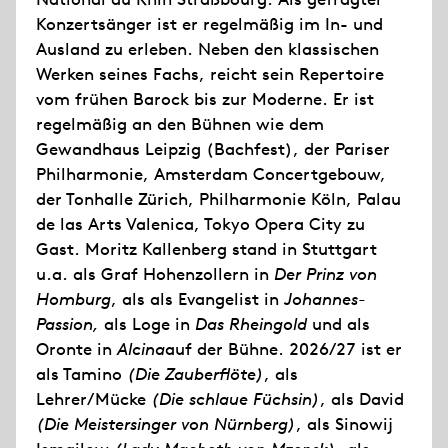
Konzertsänger ist er regelmäßig im In- und
Ausland zu erleben. Neben den klassischen
Werken seines Fachs, reicht sein Repertoire
vom frühen Barock bis zur Moderne. Er ist
regelmäßig an den Bühnen wie dem
Gewandhaus Leipzig (Bachfest), der Pariser
Philharmonie, Amsterdam Concertgebouw,
der Tonhalle Zürich, Philharmonie Köln, Palau
de las Arts Valenica, Tokyo Opera City zu
Gast. Moritz Kallenberg stand in Stuttgart
u.a. als Graf Hohenzollern in
Der Prinz von
Homburg
, als als Evangelist in
Johannes-
Passion,
als Loge in
Das Rheingold
und als
Oronte in
Alcina
auf der Bühne. 2026/27 ist er
als Tamino
(Die Zauberflöte)
, als
Lehrer/Mücke
(Die schlaue Füchsin)
, als David
(Die Meistersinger von Nürnberg)
, als Sinowij