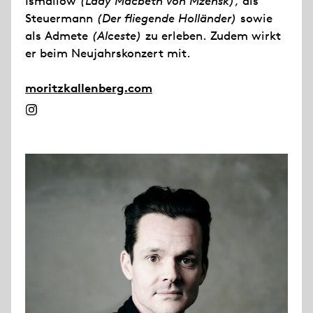
Ismailow
(Lady Macbeth von Mzensk)
, als
Steuermann
(Der fliegende Holländer)
sowie
als Admete
(Alceste)
zu erleben. Zudem wirkt
er beim Neujahrskonzert mit.
moritzkallenberg.com