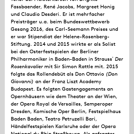
Fassbaender, René Jacobs, Margreet Honig
und Claudio Desderi. Er ist mehrfacher
Preisträger u.a. beim Bundeswettbewerb
Gesang 2016, des Carl-Seemann Preises und
er war Stipendiat der Helene-Rosenberg-
Stiftung. 2014 und 2015 wirkte er als Solist
bei den Osterfestspielen der Berliner
Philharmoniker in Baden-Baden in Straussʼ
Der
Rosenkavalier
mit Sir Simon Rattle mit. 2015
folgte das Rollendebüt als Don Ottavio
(Don
Giovanni)
an der Franz Liszt Academy
Budapest. Es folgten Gastengagements an
Opernhäusern wie dem Theater an der Wien,
der Opera Royal de Versailles, Semperoper
Dresden, Komische Oper Berlin, Festspielhaus
Baden Baden, Teatro Petruzelli Bari,
Händelfestspielen Karlsruhe oder der Opera
National du Rhin Straßbourg. Als gefragter