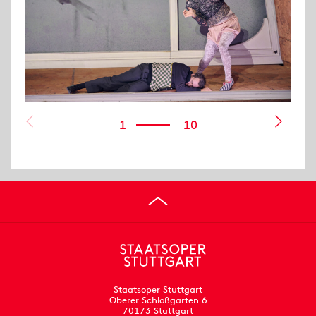
1
10
Staatsoper Stuttgart
Oberer Schloßgarten 6
70173 Stuttgart