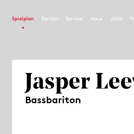
Spielplan
Karten
Service
Haus
JOiN
S
Jasper Lee
Bassbariton