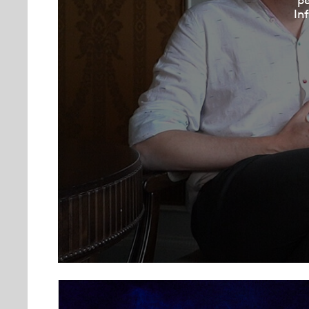
pe
In