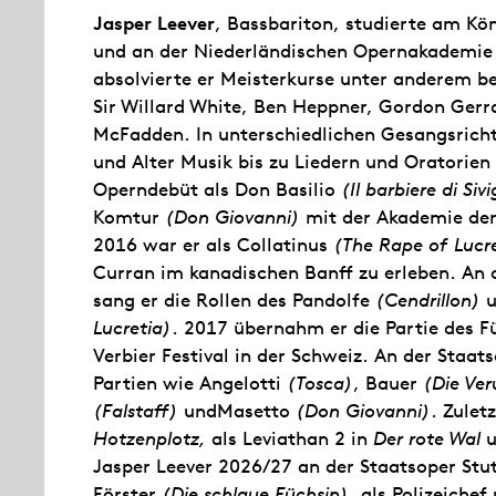
Jasper Leever
, Bassbariton, studierte am K
und an der Niederländischen Opernakademie
absolvierte er Meisterkurse unter anderem 
Sir Willard White, Ben Heppner, Gordon Gerr
McFadden. In unterschiedlichen Gesangsric
und Alter Musik bis zu Liedern und Oratorien
Operndebüt als Don Basilio
(Il barbiere di Sivi
Komtur
(Don Giovanni)
mit der Akademie der
2016 war er als Collatinus
(The Rape of Lucr
Curran im kanadischen Banff zu erleben. An
sang er die Rollen des Pandolfe
(Cendrillon)
u
Lucretia)
. 2017 übernahm er die Partie des 
Verbier Festival in der Schweiz. An der Staa
Partien wie Angelotti
(Tosca)
, Bauer
(Die Ver
(Falstaff)
undMasetto
(Don Giovanni)
. Zulet
Hotzenplotz,
als Leviathan 2 in
Der rote Wal
u
Jasper Leever 2026/27 an der Staatsoper Stut
Förster
(Die schlaue Füchsin)
, als Polizeiche