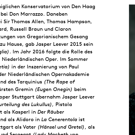
öniglichen Konservatorium von Den Haag
 bei Don Marrazzo. Daneben
bei Sir Thomas Allen, Thomas Hampson,
ard, Russell Braun und Claron
htungen von Gregorianischem Gesang
 zu Hause, gab Jasper Leever 2015 sein
glia)
. Im Jahr 2016 folgte die Rolle des
 Niederländischen Oper. Im Sommer
etia)
in der Inszenierung von Paul
 der Niederländischen Opernakademie
nd des Tarquinius
(The Rape of
Fürsten Gremin
(Eugen Onegin)
beim
tsoper Stuttgart übernahm Jasper Leever
urteilung des Lukullus),
Pistola
zt als Kasperl in
Der Räuber
nd als Alidoro in
La Cenerentola
ist
tgart als Vater
(Hänsel und Gretel)
, als
f und Sergeant
(Lady Macbeth von