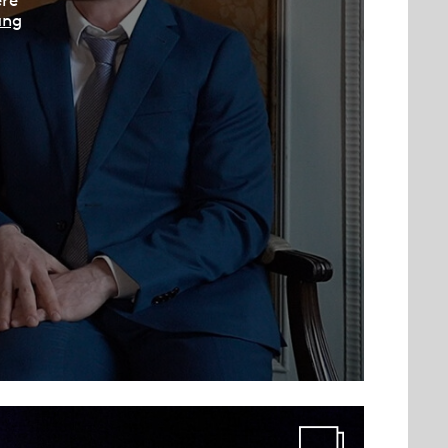
ere
ung