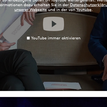
rsonenbezogene Daten an YouTube weitergeleitet. Weit
formationen dazu erhalten Sie in der
Datenschutzerklär
unserer Webseite
und in der von
Youtube
.
YouTube immer aktivieren