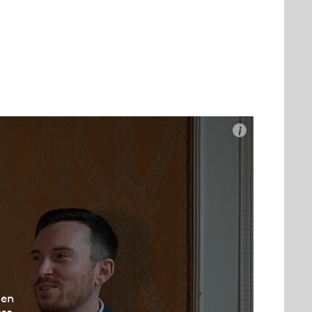
i
den