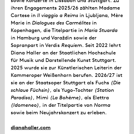
sowie Konzerte in Lissabon und Stuttgart. Zu
ihren Engagements 2025/26 zählten Madame
Cortese in
Il viaggio a Reims
in Ljubljana, Mère
Marie in
Dialogues des Carmélites
in
Kopenhagen, die Titelpartie in
Maria Stuarda
in Hamburg und Varaždin sowie der
Sopranpart in Verdis
Requiem
. Seit 2022 lehrt
Diana Haller an der Staatlichen Hochschule
für Musik und Darstellende Kunst Stuttgart.
2025 wurde sie zur Künstlerischen Leiterin der
Kammeroper Weißenhorn berufen. 2026/27 ist
sie an der Staatsoper Stuttgart als Fuchs
(Die
schlaue Füchsin)
, als Yugo-Tochter
(Station
Paradiso)
, Mimì
(La Bohème)
, als Elettra
(Idomeneo)
, in der Titelpartie von
Norma
sowie beim Neujahrskonzert zu erleben.
dianahaller.com