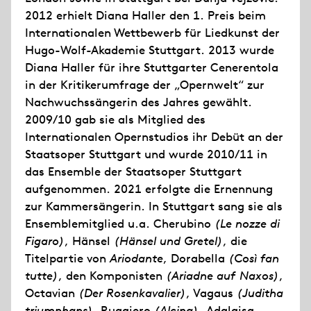
2012 erhielt Diana Haller den 1. Preis beim
Internationalen Wettbewerb für Liedkunst der
Hugo-Wolf-Akademie Stuttgart. 2013 wurde
Diana Haller für ihre Stuttgarter Cenerentola
in der Kritikerumfrage der „Opernwelt“ zur
Nachwuchssängerin des Jahres gewählt.
2009/10 gab sie als Mitglied des
Internationalen Opernstudios ihr Debüt an der
Staatsoper Stuttgart und wurde 2010/11 in
das Ensemble der Staatsoper Stuttgart
aufgenommen. 2021 erfolgte die Ernennung
zur Kammersängerin. In Stuttgart sang sie als
Ensemblemitglied u.a. Cherubino
(Le nozze di
Figaro)
, Hänsel
(Hänsel und Gretel)
, die
Titelpartie von
Ariodante
, Dorabella
(Così fan
tutte)
, den Komponisten
(Ariadne auf Naxos)
,
Octavian
(Der Rosenkavalier)
, Vagaus
(Juditha
triumphans)
, Ruggiero
(Alcina)
, Adalgisa