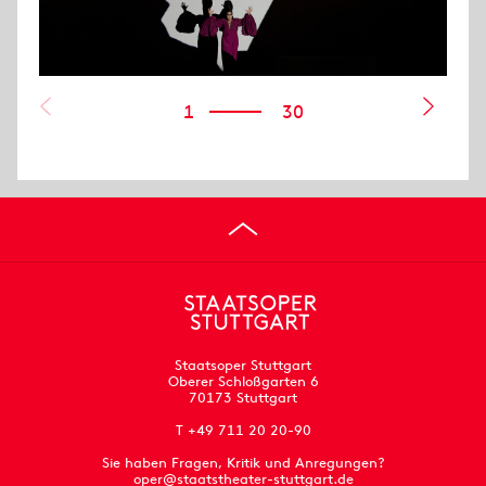
1
30
Staatsoper Stuttgart
Oberer Schloßgarten 6
70173 Stuttgart
T +49 711 20 20-90
Sie haben Fragen, Kritik und Anregungen?
oper@staatstheater-stuttgart.de