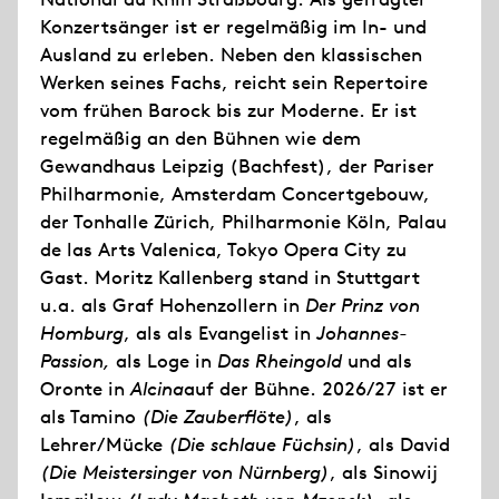
Konzertsänger ist er regelmäßig im In- und
Ausland zu erleben. Neben den klassischen
Werken seines Fachs, reicht sein Repertoire
vom frühen Barock bis zur Moderne. Er ist
regelmäßig an den Bühnen wie dem
Gewandhaus Leipzig (Bachfest), der Pariser
Philharmonie, Amsterdam Concertgebouw,
der Tonhalle Zürich, Philharmonie Köln, Palau
de las Arts Valenica, Tokyo Opera City zu
Gast. Moritz Kallenberg stand in Stuttgart
u.a. als Graf Hohenzollern in
Der Prinz von
Homburg
, als als Evangelist in
Johannes-
Passion,
als Loge in
Das Rheingold
und als
Oronte in
Alcina
auf der Bühne. 2026/27 ist er
als Tamino
(Die Zauberflöte)
, als
Lehrer/Mücke
(Die schlaue Füchsin)
, als David
(Die Meistersinger von Nürnberg)
, als Sinowij