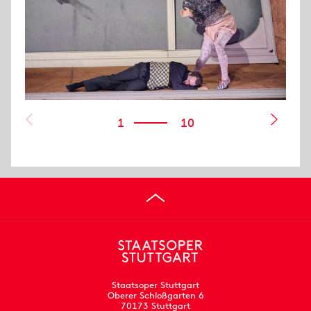
1
10
Staatsoper Stuttgart
Oberer Schloßgarten 6
70173 Stuttgart