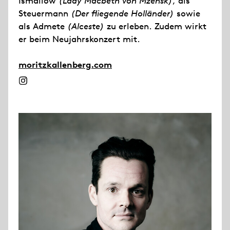
Ismailow
(Lady Macbeth von Mzensk)
, als
Steuermann
(Der fliegende Holländer)
sowie
als Admete
(Alceste)
zu erleben. Zudem wirkt
er beim Neujahrskonzert mit.
moritzkallenberg.com