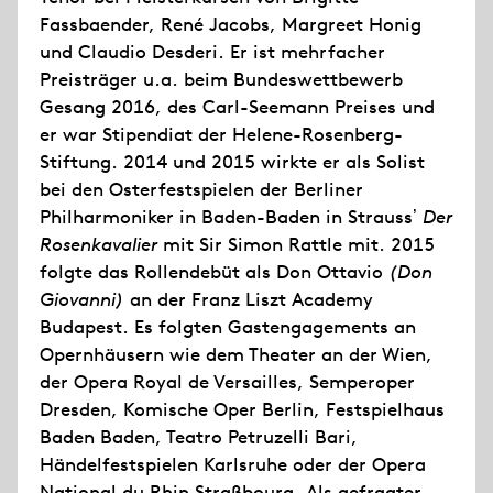
Fassbaender, René Jacobs, Margreet Honig
und Claudio Desderi. Er ist mehrfacher
Preisträger u.a. beim Bundeswettbewerb
Gesang 2016, des Carl-Seemann Preises und
er war Stipendiat der Helene-Rosenberg-
Stiftung. 2014 und 2015 wirkte er als Solist
bei den Osterfestspielen der Berliner
Philharmoniker in Baden-Baden in Straussʼ
Der
Rosenkavalier
mit Sir Simon Rattle mit. 2015
folgte das Rollendebüt als Don Ottavio
(Don
Giovanni)
an der Franz Liszt Academy
Budapest. Es folgten Gastengagements an
Opernhäusern wie dem Theater an der Wien,
der Opera Royal de Versailles, Semperoper
Dresden, Komische Oper Berlin, Festspielhaus
Baden Baden, Teatro Petruzelli Bari,
Händelfestspielen Karlsruhe oder der Opera
National du Rhin Straßbourg. Als gefragter