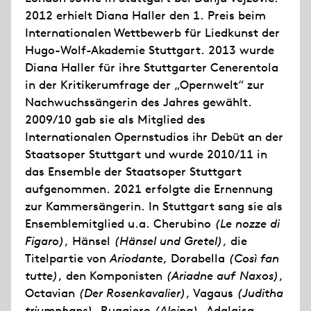
2012 erhielt Diana Haller den 1. Preis beim
Internationalen Wettbewerb für Liedkunst der
Hugo-Wolf-Akademie Stuttgart. 2013 wurde
Diana Haller für ihre Stuttgarter Cenerentola
in der Kritikerumfrage der „Opernwelt“ zur
Nachwuchssängerin des Jahres gewählt.
2009/10 gab sie als Mitglied des
Internationalen Opernstudios ihr Debüt an der
Staatsoper Stuttgart und wurde 2010/11 in
das Ensemble der Staatsoper Stuttgart
aufgenommen. 2021 erfolgte die Ernennung
zur Kammersängerin. In Stuttgart sang sie als
Ensemblemitglied u.a. Cherubino
(Le nozze di
Figaro)
, Hänsel
(Hänsel und Gretel)
, die
Titelpartie von
Ariodante
, Dorabella
(Così fan
tutte)
, den Komponisten
(Ariadne auf Naxos)
,
Octavian
(Der Rosenkavalier)
, Vagaus
(Juditha
triumphans)
, Ruggiero
(Alcina)
, Adalgisa