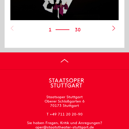
1
30
Staatsoper Stuttgart
Oberer Schloßgarten 6
70173 Stuttgart
T +49 711 20 20-90
Sie haben Fragen, Kritik und Anregungen?
oper@staatstheater-stuttgart.de