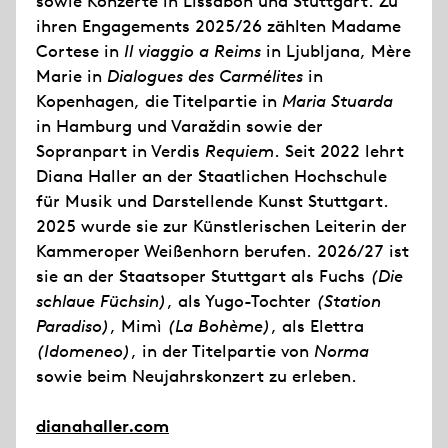
sowie Konzerte in Lissabon und Stuttgart. Zu
ihren Engagements 2025/26 zählten Madame
Cortese in
Il viaggio a Reims
in Ljubljana, Mère
Marie in
Dialogues des Carmélites
in
Kopenhagen, die Titelpartie in
Maria Stuarda
in Hamburg und Varaždin sowie der
Sopranpart in Verdis
Requiem
. Seit 2022 lehrt
Diana Haller an der Staatlichen Hochschule
für Musik und Darstellende Kunst Stuttgart.
2025 wurde sie zur Künstlerischen Leiterin der
Kammeroper Weißenhorn berufen. 2026/27 ist
sie an der Staatsoper Stuttgart als Fuchs
(Die
schlaue Füchsin)
, als Yugo-Tochter
(Station
Paradiso)
, Mimì
(La Bohème)
, als Elettra
(Idomeneo)
, in der Titelpartie von
Norma
sowie beim Neujahrskonzert zu erleben.
dianahaller.com