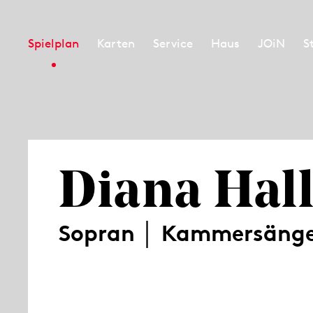
Spielplan
Karten
Service
Haus
JOiN
S
Diana Hal
Sopran │ Kammersänge