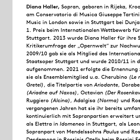
Diana Haller,
Sopran, geboren in Rijeka, Kroa
am Conservatorio di Musica Giuseppe Tartini 
Music in London sowie in Stuttgart bei Dunja 
1. Preis beim Internationalen Wettbewerb f
Stuttgart. 2013 wurde Diana Haller für ihre 
Kritikerumfrage der „Opernwelt“ zur Nachwu
2009/10 gab sie als Mitglied des Internation
Staatsoper Stuttgart und wurde 2010/11 in d
aufgenommen. 2021 erfolgte die Ernennung 
sie als Ensemblemitglied u.a. Cherubino
(Le 
Gretel)
, die Titelpartie von
Ariodante
, Dorabe
(Ariadne auf Naxos)
, Octavian
(Der Rosenkav
Ruggiero
(Alcina)
, Adalgisa
(Norma)
und Ro
vergangenen Jahren hat sie ihr bereits umf
kontinuierlich mit Sopranpartien erweitert un
als Elettra in
Idomeneo
in Stuttgart, als Leo
Sopranpart von Mendelssohns
Paulus
und Ros
Desdemona in Rossinis
Otello
beim Rossini Fe