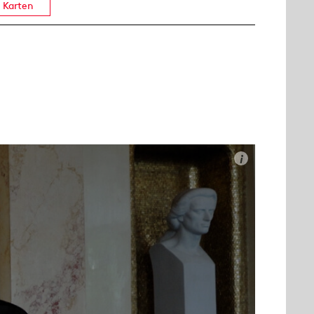
Karten
i