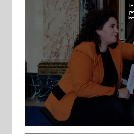
Ja
pe
In