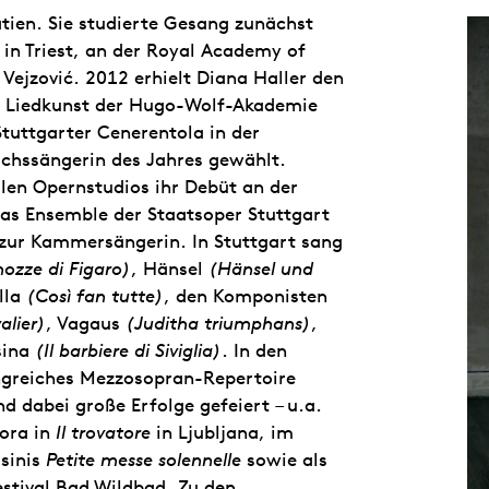
tien. Sie studierte Gesang zunächst
in Triest, an der Royal Academy of
Vejzović. 2012 erhielt Diana Haller den
ür Liedkunst der Hugo-Wolf-Akademie
Stuttgarter Cenerentola in der
chssängerin des Jahres gewählt.
alen Opernstudios ihr Debüt an der
as Ensemble der Staatsoper Stuttgart
zur Kammersängerin. In Stuttgart sang
nozze di Figaro)
, Hänsel
(Hänsel und
lla
(Così fan tutte)
, den Komponisten
alier)
, Vagaus
(Juditha triumphans)
,
sina
(Il barbiere di Siviglia)
. In den
angreiches Mezzosopran-Repertoire
d dabei große Erfolge gefeiert – u.a.
nora in
Il trovatore
in Ljubljana, im
sinis
Petite messe solennelle
sowie als
stival Bad Wildbad. Zu den