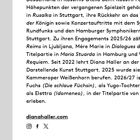
Höhepunkten der vergangenen Spielzeit gehör
in
Rusalka
in Stuttgart, ihre Rückkehr an das
der Königin
sowie Konzertauftritte mit dem 
Rundfunks und den Hamburger Symphonikern 
Stuttgart. Zu ihren Engagements 2025/26 z
Reims
in Ljubljana, Mère Marie in
Dialogues d
Titelpartie in
Maria Stuarda
in Hamburg und V
Requiem
. Seit 2022 lehrt Diana Haller an de
Darstellende Kunst Stuttgart. 2025 wurde sie 
Kammeroper Weißenhorn berufen. 2026/27 ist 
Fuchs
(Die schlaue Füchsin)
, als Yugo-Tochte
als Elettra
(Idomeneo)
, in der Titelpartie vo
erleben.
dianahaller.com