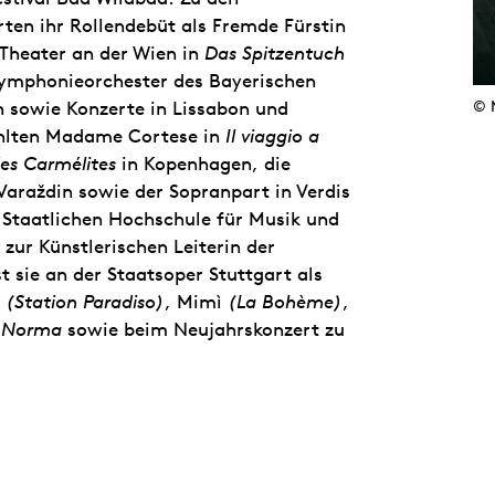
ten ihr Rollendebüt als Fremde Fürstin
 Theater an der Wien in
Das Spitzentuch
Symphonieorchester des Bayerischen
sowie Konzerte in Lissabon und
© 
ählten Madame Cortese in
Il viaggio a
es Carmélites
in Kopenhagen, die
araždin sowie der Sopranpart in Verdis
r Staatlichen Hochschule für Musik und
zur Künstlerischen Leiterin der
sie an der Staatsoper Stuttgart als
r
(Station Paradiso)
, Mimì
(La Bohème)
,
n
Norma
sowie beim Neujahrskonzert zu