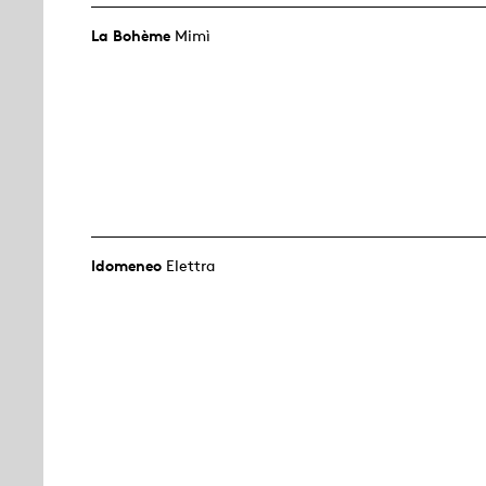
La Bohème
Mimì
Idomeneo
Elettra