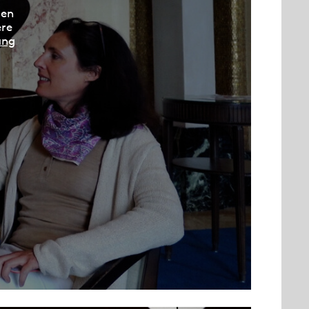
den
ere
ung