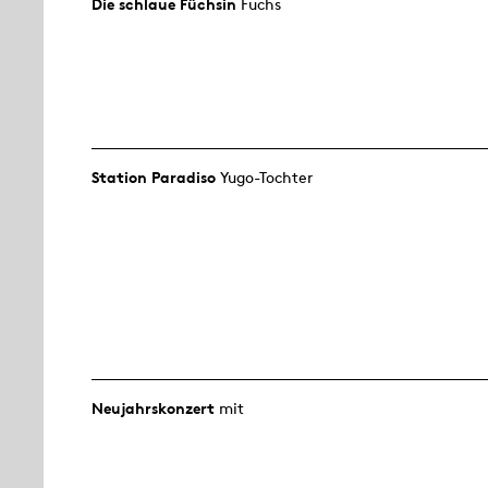
Die schlaue Füchsin
Fuchs
Station Paradiso
Yugo-Tochter
Neujahrs­konzert
mit