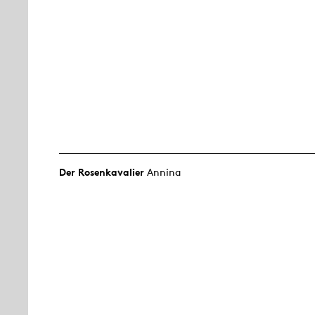
Der Rosen­kavalier
Annina