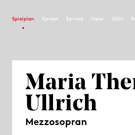
Spielplan
Karten
Service
Haus
JOiN
S
Maria The
Ullrich
Mezzosopran