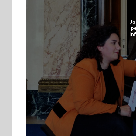
Ja
pe
In