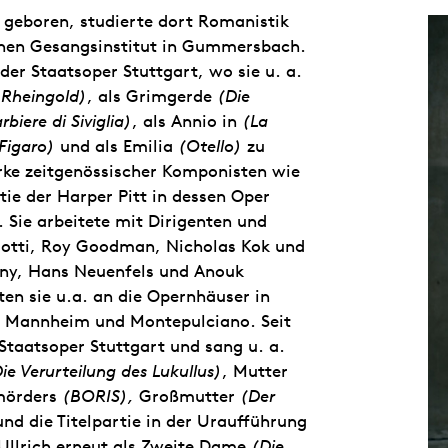
 geboren, studierte dort Romanistik
hen Gesangsinstitut in Gummersbach.
er Staatsoper Stuttgart, wo sie u. a.
 Rheingold)
, als Grimgerde
(Die
arbiere di Siviglia)
, als Annio in
(La
 Figaro)
und als Emilia
(Otello)
zu
rke zeitgenössischer Komponisten wie
rtie der Harper Pitt in dessen Oper
 Sie arbeitete mit Dirigenten und
isotti, Roy Goodman, Nicholas Kok und
hny, Hans Neuenfels und Anouk
n sie u.a. an die Opernhäuser in
, Mannheim und Montepulciano. Seit
Staatsoper Stuttgart und sang u. a.
ie Verurteilung des Lukullus)
, Mutter
mörders
(BORIS),
Großmutter
(Der
nd die Titelpartie in der Uraufführung
Ullrich erneut als Zweite Dame
(Die