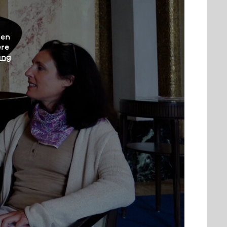
den
ere
ung