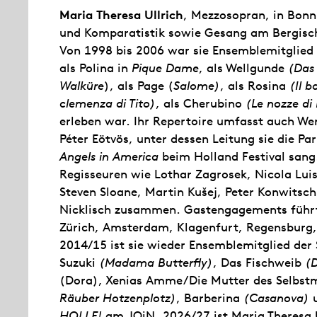
Maria Theresa Ullrich
, Mezzosopran, in Bonn
und Komparatistik sowie Gesang am Bergisc
Von 1998 bis 2006 war sie Ensemblemitglied d
als Polina in
Pique Dame
, als Wellgunde
(Das
Walküre
), als Page (
Salome)
, als Rosina
(Il b
clemenza di Tito)
, als Cherubino
(Le nozze di
erleben war. Ihr Repertoire umfasst auch We
Péter Eötvös, unter dessen Leitung sie die Pa
Angels in America
beim Holland Festival sang.
Regisseuren wie Lothar Zagrosek, Nicola Lu
Steven Sloane, Martin Kušej, Peter Konwitsc
Nicklisch zusammen. Gastengagements führte
Zürich, Amsterdam, Klagenfurt, Regensburg
2014/15 ist sie wieder Ensemblemitglied der 
Suzuki
(Madama Butterfly)
, Das Fischweib
(D
(Dora), Xenias Amme/Die Mutter des Selbst
Räuber Hotzenplotz)
, Barberina
(Casanova)
u
HOLLE!
am JOiN. 2026/27 ist Maria Theresa 