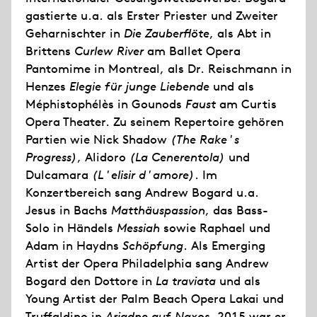
gastierte u.a. als Erster Priester und Zweiter
Geharnischter in
Die Zauberflöte
, als Abt in
Brittens
Curlew River
am Ballet Opera
Pantomime in Montreal, als Dr. Reischmann in
Henzes
Elegie für junge Liebende
und als
Méphistophélès in Gounods
Faust
am Curtis
Opera Theater. Zu seinem Repertoire gehören
Partien wie Nick Shadow
(The Rake's
Progress)
, Alidoro
(La Cenerentola)
und
Dulcamara
(L'elisir d'amore)
. Im
Konzertbereich sang Andrew Bogard u.a.
Jesus in Bachs
Matthäuspassion
, das Bass-
Solo in Händels
Messiah
sowie Raphael und
Adam in Haydns
Schöpfung
. Als Emerging
Artist der Opera Philadelphia sang Andrew
Bogard den Dottore in
La traviata
und als
Young Artist der Palm Beach Opera Lakai und
Truffaldino in
Ariadne auf Naxos
. 2015 war er