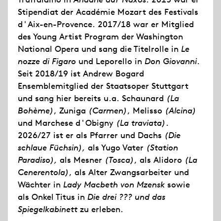
Stipendiat der Académie Mozart des Festivals
d'Aix-en-Provence. 2017/18 war er Mitglied
des Young Artist Program der Washington
National Opera und sang die Titelrolle in
Le
nozze di Figaro
und Leporello in
Don Giovanni
.
Seit 2018/19 ist Andrew Bogard
Ensemblemitglied der Staatsoper Stuttgart
und sang hier bereits u.a. Schaunard
(La
Bohème)
, Zuniga
(Carmen)
, Melisso
(Alcina)
und Marchese d'Obigny
(La traviata)
.
2026/27 ist er als Pfarrer und Dachs
(Die
schlaue Füchsin),
als Yugo Vater
(Station
Paradiso),
als Mesner
(Tosca)
, als Alidoro
(La
Cenerentola)
, als Alter Zwangsarbeiter und
Wächter in
Lady Macbeth von Mzensk
sowie
als Onkel Titus in
Die drei ??? und das
Spiegelkabinett
zu erleben.