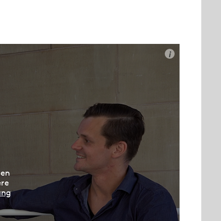
i
den
ere
ung