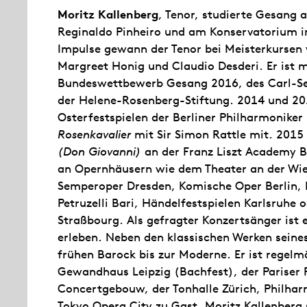
Moritz Kallenberg
, Tenor, studierte Gesang 
Reginaldo Pinheiro und am Konservatorium in
Impulse gewann der Tenor bei Meisterkursen 
Margreet Honig und Claudio Desderi. Er ist 
Bundeswettbewerb Gesang 2016, des Carl-Se
der Helene-Rosenberg-Stiftung. 2014 und 2015
Osterfestspielen der Berliner Philharmoniker
Rosenkavalier
mit Sir Simon Rattle mit. 2015 
(Don Giovanni)
an der Franz Liszt Academy 
an Opernhäusern wie dem Theater an der Wien
Semperoper Dresden, Komische Oper Berlin, 
Petruzelli Bari, Händelfestspielen Karlsruhe
Straßbourg. Als gefragter Konzertsänger ist 
erleben. Neben den klassischen Werken seines
frühen Barock bis zur Moderne. Er ist regel
Gewandhaus Leipzig (Bachfest), der Pariser
Concertgebouw, der Tonhalle Zürich, Philharm
Tokyo Opera City zu Gast. Moritz Kallenberg s