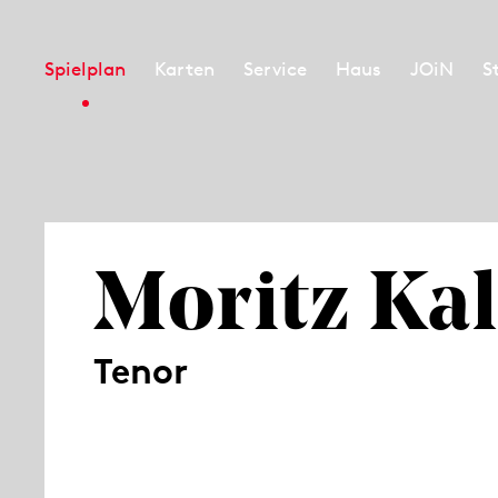
Spielplan
Karten
Service
Haus
JOiN
S
Moritz Ka
Tenor