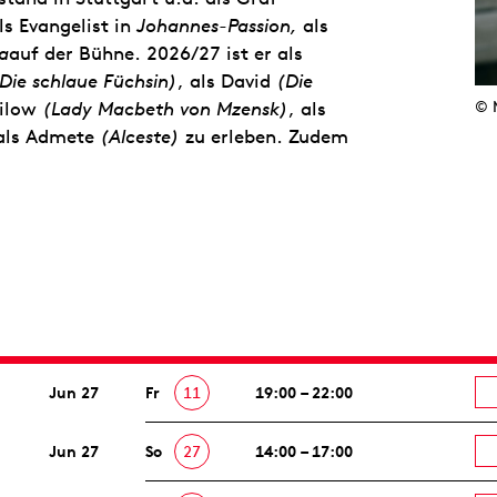
als Evangelist in
Johannes-Passion,
als
a
auf der Bühne. 2026/27 ist er als
Die schlaue Füchsin)
, als David
(Die
ailow
(Lady Macbeth von Mzensk)
, als
© 
als Admete
(Alceste)
zu erleben. Zudem
Jun 27
Fr
11
19:00 – 22:00
Jun 27
So
27
14:00 – 17:00