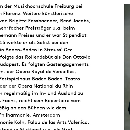
an der Musikhochschule Freiburg bei
 Florenz. Weitere künstlerische
von Brigitte Fassbaender, René Jacobs,
mehrfacher Preisträger u.a. beim
emann Preises und er war Stipendiat
 wirkte er als Solist bei den
 in Baden-Baden in Straussʼ
Der
folgte das Rollendebüt als Don Ottavio
Budapest. Es folgten Gastengagements
, der Opera Royal de Versailles,
Festspielhaus Baden Baden, Teatro
 oder der Opera National du Rhin
er regelmäßig im In- und Ausland zu
 Fachs, reicht sein Repertoire vom
mäßig an den Bühnen wie dem
 Philharmonie, Amsterdam
onie Köln, Palau de las Arts Valenica,
tand in Stuttgart u.a. als Graf