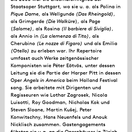
Staatsoper Stuttgart, wo sie u. a. als Polina in
Pique Dame
, als Wellgunde
(Das Rheingold)
,
als Grimgerde
(Die Walküre
), als Page
(
Salome)
, als Rosina
(Il barbiere di Siviglia)
,
als Annio in
(La clemenza di Tito)
, als
Cherubino
(Le nozze di Figaro)
und als Emilia
(Otello)
zu erleben war. Ihr Repertoire
umfasst auch Werke zeitgenössischer
Komponisten wie Péter Eötvös, unter dessen
Leitung sie die Partie der Harper Pitt in dessen
Oper
Angels in America
beim Holland Festival
sang. Sie arbeitete mit Dirigenten und
Regisseuren wie Lothar Zagrosek, Nicola
Luisotti, Roy Goodman, Nicholas Kok und
Steven Sloane, Martin Kušej, Peter
Konwitschny, Hans Neuenfels und Anouk
Nicklisch zusammen. Gastengagements
führten sie u.a. an die Opernhäuser in Zürich,