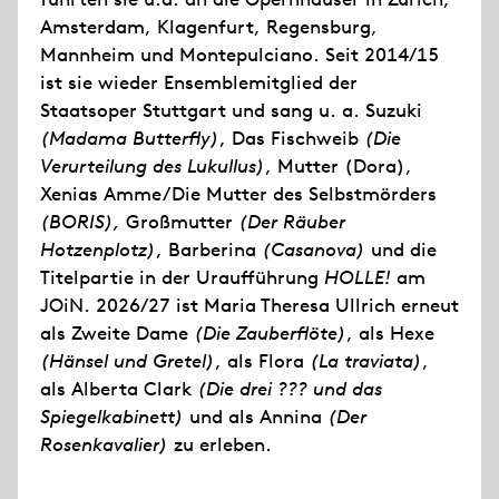
Amsterdam, Klagenfurt, Regensburg,
Mannheim und Montepulciano. Seit 2014/15
ist sie wieder Ensemblemitglied der
Staatsoper Stuttgart und sang u. a. Suzuki
(Madama Butterfly)
, Das Fischweib
(Die
Verurteilung des Lukullus)
, Mutter (Dora),
Xenias Amme/Die Mutter des Selbstmörders
(BORIS),
Großmutter
(Der Räuber
Hotzenplotz)
, Barberina
(Casanova)
und die
Titelpartie in der Uraufführung
HOLLE!
am
JOiN. 2026/27 ist Maria Theresa Ullrich erneut
als Zweite Dame
(Die Zauberflöte)
, als Hexe
(Hänsel und Gretel)
, als Flora
(La traviata)
,
als Alberta Clark
(Die drei ??? und das
Spiegelkabinett)
und als Annina
(Der
Rosenkavalier)
zu erleben.