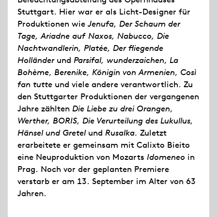
Stuttgart. Hier war er als Licht-Designer für
Produktionen wie
Jenufa, Der Schaum der
Tage, Ariadne auf Naxos, Nabucco, Die
Nachtwandlerin, Platée, Der fliegende
Holländer
und
Parsifal,
wunderzaichen
,
La
Bohème
,
Berenike, Königin von Armenien
,
Così
fan tutte
und viele andere verantwortlich. Zu
den Stuttgarter Produktionen der vergangenen
Jahre zählten
Die Liebe zu drei Orangen
,
Werther,
BORIS,
Die Verurteilung des Lukullus,
Hänsel und Gretel
und
Rusalka.
Zuletzt
erarbeitete er gemeinsam mit Calixto Bieito
eine Neuproduktion von Mozarts
Idomeneo
in
Prag. Noch vor der geplanten Premiere
verstarb er am 13. September im Alter von 63
Jahren.