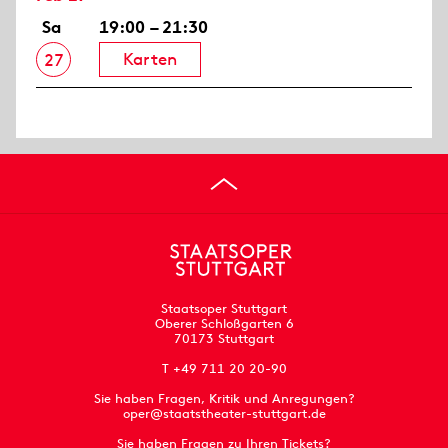
Sa
19:00 – 21:30
Karten
27
Staatsoper Stuttgart
Oberer Schloßgarten 6
70173 Stuttgart
T +49 711 20 20-90
Sie haben Fragen, Kritik und Anregungen?
oper@staatstheater-stuttgart.de
Sie haben Fragen zu Ihren Tickets?