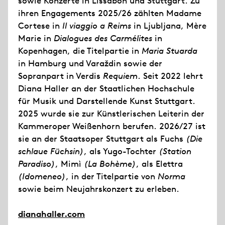
sowie Konzerte in Lissabon und Stuttgart. Zu
ihren Engagements 2025/26 zählten Madame
Cortese in
Il viaggio a Reims
in Ljubljana, Mère
Marie in
Dialogues des Carmélites
in
Kopenhagen, die Titelpartie in
Maria Stuarda
in Hamburg und Varaždin sowie der
Sopranpart in Verdis
Requiem
. Seit 2022 lehrt
Diana Haller an der Staatlichen Hochschule
für Musik und Darstellende Kunst Stuttgart.
2025 wurde sie zur Künstlerischen Leiterin der
Kammeroper Weißenhorn berufen. 2026/27 ist
sie an der Staatsoper Stuttgart als Fuchs
(Die
schlaue Füchsin)
, als Yugo-Tochter
(Station
Paradiso)
, Mimì
(La Bohème)
, als Elettra
(Idomeneo)
, in der Titelpartie von
Norma
sowie beim Neujahrskonzert zu erleben.
dianahaller.com