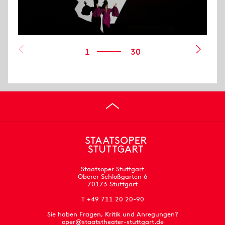
1
30
Staatsoper Stuttgart
Oberer Schloßgarten 6
70173 Stuttgart
T +49 711 20 20-90
Sie haben Fragen, Kritik und Anregungen?
oper@staatstheater-stuttgart.de