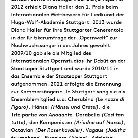
2012 erhielt Diana Haller den 1. Preis beim
Internationalen Wettbewerb für Liedkunst der
Hugo-Wolf-Akademie Stuttgart. 2013 wurde
Diana Haller für ihre Stuttgarter Cenerentola
in der Kritikerumfrage der „Opernwelt“ zur
Nachwuchssängerin des Jahres gewählt.
2009/10 gab sie als Mitglied des
Internationalen Opernstudios ihr Debüt an der
Staatsoper Stuttgart und wurde 2010/11 in
das Ensemble der Staatsoper Stuttgart
aufgenommen. 2021 erfolgte die Ernennung
zur Kammersängerin. In Stuttgart sang sie als
Ensemblemitglied u.a. Cherubino
(Le nozze di
Figaro)
, Hänsel
(Hänsel und Gretel)
, die
Titelpartie von
Ariodante
, Dorabella
(Così fan
tutte)
, den Komponisten
(Ariadne auf Naxos)
,
Octavian
(Der Rosenkavalier)
, Vagaus
(Juditha
triumphans)
, Ruggiero
(Alcina)
, Adalgisa