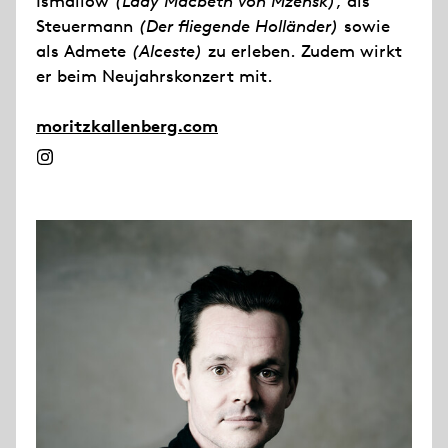
Ismailow
(Lady Macbeth von Mzensk)
, als
Steuermann
(Der fliegende Holländer)
sowie
als Admete
(Alceste)
zu erleben. Zudem wirkt
er beim Neujahrskonzert mit.
moritzkallenberg.com