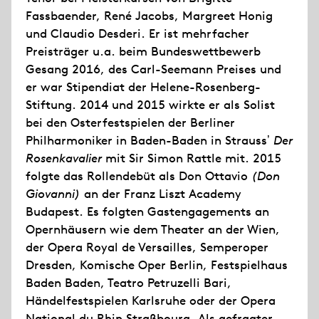
Fassbaender, René Jacobs, Margreet Honig
und Claudio Desderi. Er ist mehrfacher
Preisträger u.a. beim Bundeswettbewerb
Gesang 2016, des Carl-Seemann Preises und
er war Stipendiat der Helene-Rosenberg-
Stiftung. 2014 und 2015 wirkte er als Solist
bei den Osterfestspielen der Berliner
Philharmoniker in Baden-Baden in Straussʼ
Der
Rosenkavalier
mit Sir Simon Rattle mit. 2015
folgte das Rollendebüt als Don Ottavio
(Don
Giovanni)
an der Franz Liszt Academy
Budapest. Es folgten Gastengagements an
Opernhäusern wie dem Theater an der Wien,
der Opera Royal de Versailles, Semperoper
Dresden, Komische Oper Berlin, Festspielhaus
Baden Baden, Teatro Petruzelli Bari,
Händelfestspielen Karlsruhe oder der Opera
National du Rhin Straßbourg. Als gefragter