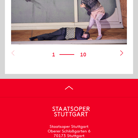
1
10
Staatsoper Stuttgart
Oberer Schloßgarten 6
70173 Stuttgart