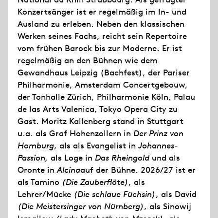
Konzertsänger ist er regelmäßig im In- und
Ausland zu erleben. Neben den klassischen
Werken seines Fachs, reicht sein Repertoire
vom frühen Barock bis zur Moderne. Er ist
regelmäßig an den Bühnen wie dem
Gewandhaus Leipzig (Bachfest), der Pariser
Philharmonie, Amsterdam Concertgebouw,
der Tonhalle Zürich, Philharmonie Köln, Palau
de las Arts Valenica, Tokyo Opera City zu
Gast. Moritz Kallenberg stand in Stuttgart
u.a. als Graf Hohenzollern in
Der Prinz von
Homburg
, als als Evangelist in
Johannes-
Passion,
als Loge in
Das Rheingold
und als
Oronte in
Alcina
auf der Bühne. 2026/27 ist er
als Tamino
(Die Zauberflöte)
, als
Lehrer/Mücke
(Die schlaue Füchsin)
, als David
(Die Meistersinger von Nürnberg)
, als Sinowij