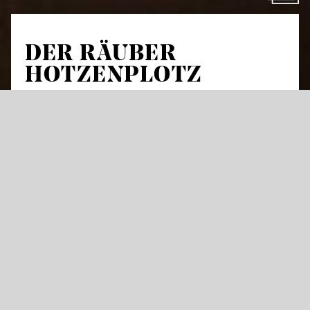
DER RÄUBER
HOTZEN­PLOTZ
von
Sebastian Schwab
Singspiel in acht Szenen nach Otfried Preußler
Libretto und Liedtexte: Elena Tzavara, Anne X. Weber
und Susanne Lütje
in deutscher Sprache mit Übertiteln in deutscher
Sprache
Wer kennt ihn nicht, den Räuber Hotzenplotz?
Zuerst klaut er Großmutters neue Kaffeemühle