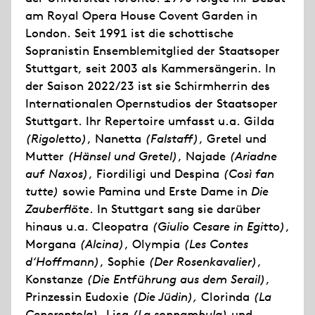
am Royal Opera House Covent Garden in
London. Seit 1991 ist die schottische
Sopranistin Ensemblemitglied der Staatsoper
Stuttgart, seit 2003 als Kammersängerin. In
der Saison 2022/23 ist sie Schirmherrin des
Internationalen Opernstudios der Staatsoper
Stuttgart. Ihr Repertoire umfasst u.a. Gilda
(Rigoletto)
, Nanetta
(Falstaff)
, Gretel und
Mutter
(Hänsel und Gretel)
, Najade
(Ariadne
auf Naxos)
, Fiordiligi und Despina
(Così fan
tutte)
sowie Pamina und Erste Dame in
Die
Zauberflöte
. In Stuttgart sang sie darüber
hinaus u.a. Cleopatra
(Giulio Cesare in Egitto)
,
Morgana
(Alcina)
, Olympia
(Les Contes
d‘Hoffmann)
, Sophie
(Der Rosenkavalier)
,
Konstanze
(Die Entführung aus dem Serail)
,
Prinzessin Eudoxie
(Die Jüdin),
Clorinda
(La
Cenerentola),
Lisa
(La sonnambula)
und