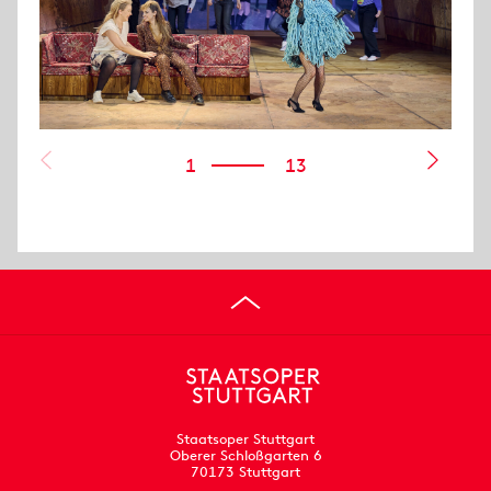
1
13
Staatsoper Stuttgart
Oberer Schloßgarten 6
70173 Stuttgart