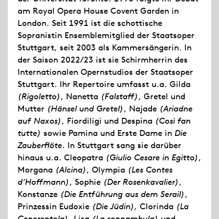
am Royal Opera House Covent Garden in
London. Seit 1991 ist die schottische
Sopranistin Ensemblemitglied der Staatsoper
Stuttgart, seit 2003 als Kammersängerin. In
der Saison 2022/23 ist sie Schirmherrin des
Internationalen Opernstudios der Staatsoper
Stuttgart. Ihr Repertoire umfasst u.a. Gilda
(Rigoletto)
, Nanetta
(Falstaff)
, Gretel und
Mutter
(Hänsel und Gretel)
, Najade
(Ariadne
auf Naxos)
, Fiordiligi und Despina
(Così fan
tutte)
sowie Pamina und Erste Dame in
Die
Zauberflöte
. In Stuttgart sang sie darüber
hinaus u.a. Cleopatra
(Giulio Cesare in Egitto)
,
Morgana
(Alcina)
, Olympia
(Les Contes
d‘Hoffmann)
, Sophie
(Der Rosenkavalier)
,
Konstanze
(Die Entführung aus dem Serail)
,
Prinzessin Eudoxie
(Die Jüdin),
Clorinda
(La
Cenerentola),
Lisa
(La sonnambula)
und