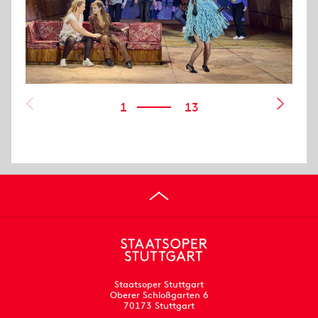
1
13
Staatsoper Stuttgart
Oberer Schloßgarten 6
70173 Stuttgart