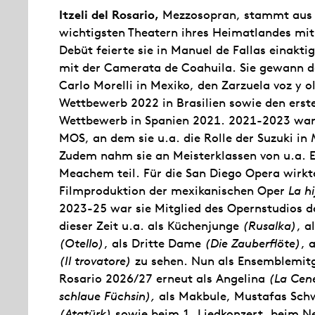
Itzeli del Rosario,
Mezzosopran, stammt aus M
wichtigsten Theatern ihres Heimatlandes mit
Debüt feierte sie in Manuel de Fallas einakt
mit der Camerata de Coahuila. Sie gewann d
Carlo Morelli in Mexiko, den Zarzuela voz y o
Wettbewerb 2022 in Brasilien sowie den erste
Wettbewerb in Spanien 2021. 2021-2023 war 
MOS, an dem sie u.a. die Rolle der Suzuki in
Zudem nahm sie an Meisterklassen von u.a. 
Meachem teil. Für die San Diego Opera wirkte 
Filmproduktion der mexikanischen Oper
La h
2023-25 war sie Mitglied des Opernstudios d
dieser Zeit u.a. als Küchenjunge
(Rusalka)
, 
(Otello)
, als Dritte Dame
(Die Zauberflöte)
, 
(Il trovatore)
zu sehen. Nun als Ensemblemitgli
Rosario 2026/27 erneut als Angelina
(La Cen
schlaue Füchsin),
als Makbule, Mustafas Schwe
(Atatürk)
sowie beim 1. Liedkonzert, beim Ne