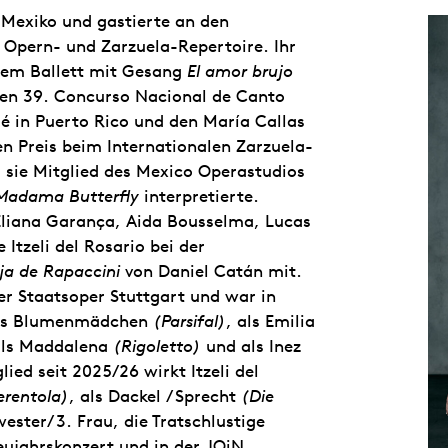
exiko und gastierte an den
 Opern- und Zarzuela-Repertoire. Ihr
igem Ballett mit Gesang
El amor brujo
en 39. Concurso Nacional de Canto
lé in Puerto Rico und den María Callas
n Preis beim Internationalen Zarzuela-
sie Mitglied des Mexico Operastudios
Madama Butterfly
interpretierte.
Eliana Garança, Aida Bousselma, Lucas
Itzeli del Rosario bei der
ija de Rapaccini
von Daniel Catán mit.
er Staatsoper Stuttgart und war in
als Blumenmädchen
(Parsifal)
, als Emilia
als Maddalena
(Rigoletto)
und als Inez
ed seit 2025/26 wirkt Itzeli del
erentola)
, als Dackel / Sprecht
(Die
ster/ 3. Frau, die Tratschlustige
ujahrskonzert und in der JOiN