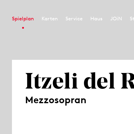
Spielplan
Karten
Service
Haus
JOiN
S
Itzeli del 
Mezzosopran