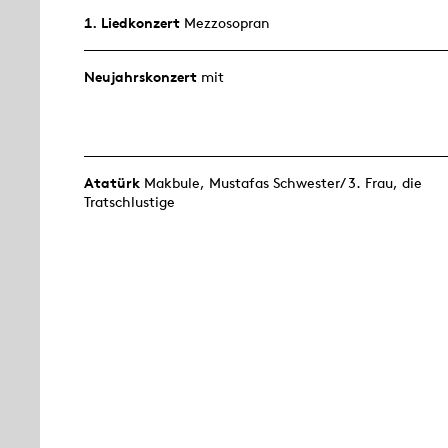
1. Lied­konzert
Mezzosopran
Neujahrs­konzert
mit
Atatürk
Makbule, Mustafas Schwester/ 3. Frau, die
Tratschlustige