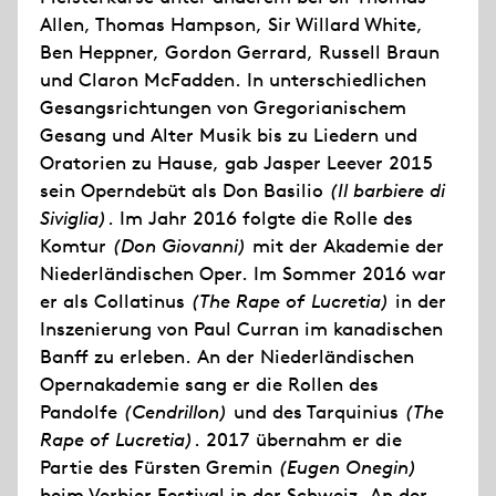
Allen, Thomas Hampson, Sir Willard White,
Ben Heppner, Gordon Gerrard, Russell Braun
und Claron McFadden. In unterschiedlichen
Gesangsrichtungen von Gregorianischem
Gesang und Alter Musik bis zu Liedern und
Oratorien zu Hause, gab Jasper Leever 2015
sein Operndebüt als Don Basilio
(Il barbiere di
Siviglia)
. Im Jahr 2016 folgte die Rolle des
Komtur
(Don Giovanni)
mit der Akademie der
Niederländischen Oper. Im Sommer 2016 war
er als Collatinus
(The Rape of Lucretia)
in der
Inszenierung von Paul Curran im kanadischen
Banff zu erleben. An der Niederländischen
Opernakademie sang er die Rollen des
Pandolfe
(Cendrillon)
und des Tarquinius
(The
Rape of Lucretia)
. 2017 übernahm er die
Partie des Fürsten Gremin
(Eugen Onegin)
beim Verbier Festival in der Schweiz. An der