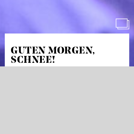
GUTEN MORGEN,
SCHNEE!
Доброго ранку, сніг!
Musikalisches Bilderbuch für alle ab 3 Jahren
mit Musik von Paul Hindemith, Igor
Strawinsky, Sofia Gulaidulina u.a.
von Martin Mutschler