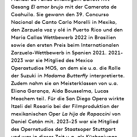
Gesang
El amor brujo
mit der Camerata de
Coahuila. Sie gewann den 39. Concurso
Nacional de Canto Carlo Morelli in Mexiko,
den Zarzuela voz y olé in Puerto Rico und den
María Callas Wettbewerb 2022 in Brasilien
sowie den ersten Preis beim Internationalen
Zarzuela-Wettbewerb in Spanien 2021. 2021-
2023 war sie Mitglied des Mexico
Operastudios MOS, an dem sie u.a. die Rolle
der Suzuki in
Madama Butterfly
interpretierte.
Zudem nahm sie an Meisterklassen von u.a.
Eliana Garança, Aida Bousselma, Lucas
Meachem teil. Für die San Diego Opera wirkte
Itzeli del Rosario bei der Filmproduktion der
mexikanischen Oper
La hija de Rapaccini
von
Daniel Catán mit. 2023-25 war sie Mitglied
des Opernstudios der Staatsoper Stuttgart
und war in dieser Zeit u.a. als Küchenjunge