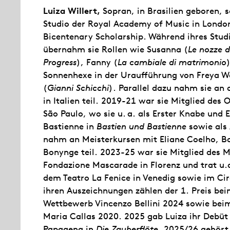
Luiza Willert,
Sopran, in Brasilien geboren,
s
Studio der Royal Academy of Music in London
Bicentenary Scholarship. Während ihres Stu
übernahm sie Rollen wie Susanna (
Le nozze d
Progress
), Fanny (
La cambiale di matrimonio
Sonnenhexe in der Uraufführung von Freya 
(
Gianni Schicchi
). Parallel dazu nahm sie an
in Italien teil. 2019-21 war sie Mitglied des
São Paulo, wo sie u. a. als Erster Knabe und
Bastienne in
Bastien und Bastienne
sowie als
nahm an Meisterkursen mit Eliane Coelho, Ba
Bonynge teil. 2023-25 war sie Mitglied des
Fondazione Mascarade in Florenz und trat u.a.
dem Teatro La Fenice in Venedig sowie im Circ
ihren Auszeichnungen zählen der 1. Preis bei
Wettbewerb Vincenzo Bellini 2024 sowie beim
Maria Callas 2020. 2025 gab Luiza ihr Debüt
Papagena in
Die Zauberflöte
. 2025/26 gehört