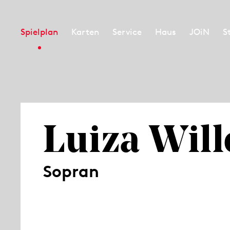
Spielplan
Karten
Service
Haus
JOiN
S
Luiza Will
Sopran