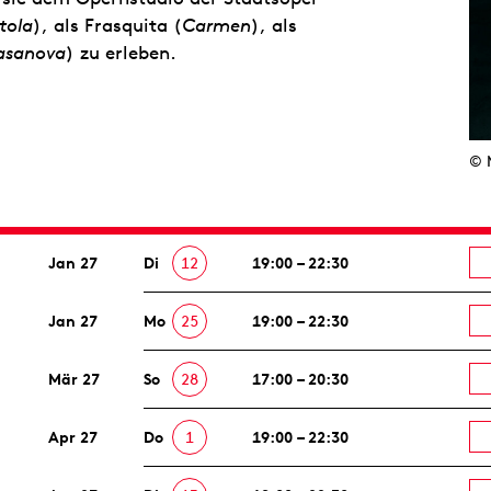
tola
), als Frasquita (
Carmen
), als
asanova
) zu erleben.
© 
Jan 27
Di
12
19:00 – 22:30
Jan 27
Mo
25
19:00 – 22:30
Mär 27
So
28
17:00 – 20:30
Apr 27
Do
1
19:00 – 22:30