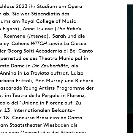
chloss 2023 ihr Studium am Opera
 ab. Sie war Stipendiatin des
diums am Royal College of Music
i Figaro
), Anne Trulove (
The Rake’s
), Rosmene (
Imeneo
), Sarah und die
Waley-Cohens
WITCH
sowie La Ciesca
 der Georg Solti Accademia di Bel Canto
 Opernstudios des Theatro Municipal in
 Erste Dame in
Die Zauberflöte
, als
 Annina in
La Traviata
auftrat. Luiza
rbara Frittoli, Ann Murray und Richard
 Mascarade Young Artists Programme der
 im Teatro della Pergola in Florenz,
olo dell’Unione in Florenz auf. Zu
m 13. Internationalen Belcanto-
 18. Concurso Brasileiro de Canto
 am Staatstheater Wiesbaden als
 sie dem Opernstudio der Staatsoper