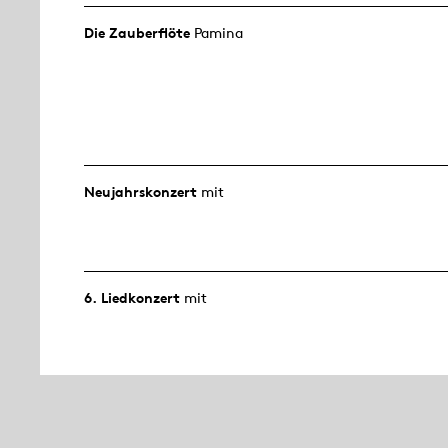
Die Zauberflöte
Pamina
Neujahrs­konzert
mit
6. Lied­konzert
mit