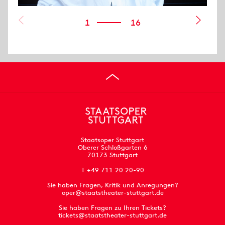
1
16
Staatsoper Stuttgart
Oberer Schloßgarten 6
70173 Stuttgart
T +49 711 20 20-90
Sie haben Fragen, Kritik und Anregungen?
oper@staatstheater-stuttgart.de
Sie haben Fragen zu Ihren Tickets?
tickets@staatstheater-stuttgart.de