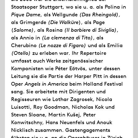
Staatsoper Stuttgart, wo sie u. a. als Polina in
Pique Dame
, als Wellgunde
(Das Rheingold)
,
als Grimgerde
(Die Walküre
), als Page
(
Salome)
, als Rosina
(Il barbiere di Siviglia)
,
als Annio in
(La clemenza di Tito)
, als
Cherubino
(Le nozze di Figaro)
und als Emilia
(Otello)
zu erleben war. Ihr Repertoire
umfasst auch Werke zeitgenössischer
Komponisten wie Péter Eötvös, unter dessen
Leitung sie die Partie der Harper Pitt in dessen
Oper
Angels in America
beim Holland Festival
sang. Sie arbeitete mit Dirigenten und
Regisseuren wie Lothar Zagrosek, Nicola
Luisotti, Roy Goodman, Nicholas Kok und
Steven Sloane, Martin Kušej, Peter
Konwitschny, Hans Neuenfels und Anouk
Nicklisch zusammen. Gastengagements
führten sie u.a. an die Opernhäuser in Zürich,