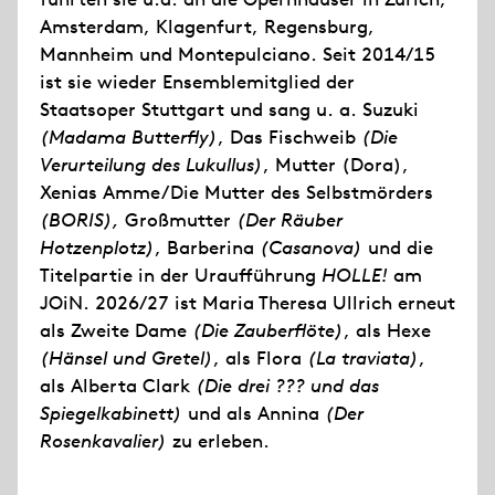
Amsterdam, Klagenfurt, Regensburg,
Mannheim und Montepulciano. Seit 2014/15
ist sie wieder Ensemblemitglied der
Staatsoper Stuttgart und sang u. a. Suzuki
(Madama Butterfly)
, Das Fischweib
(Die
Verurteilung des Lukullus)
, Mutter (Dora),
Xenias Amme/Die Mutter des Selbstmörders
(BORIS),
Großmutter
(Der Räuber
Hotzenplotz)
, Barberina
(Casanova)
und die
Titelpartie in der Uraufführung
HOLLE!
am
JOiN. 2026/27 ist Maria Theresa Ullrich erneut
als Zweite Dame
(Die Zauberflöte)
, als Hexe
(Hänsel und Gretel)
, als Flora
(La traviata)
,
als Alberta Clark
(Die drei ??? und das
Spiegelkabinett)
und als Annina
(Der
Rosenkavalier)
zu erleben.