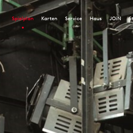
Spielplan
Karten
Service
Haus
JOiN
S