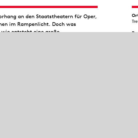
Or
orhang an den Staatstheatern für Oper,
Tr
tehen im Rampenlicht. Doch was
 wie entsteht eine große
Da
 die dem Publikum sonst verschlossen
ca
ssen der Staatstheater geschieht! Die
Al
schauerraum des Opernhauses sowie
ab
ev