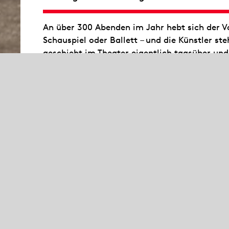
An über 300 Abenden im Jahr hebt sich der V
Schauspiel oder Ballett – und die Künstler s
geschieht im Theater eigentlich tagsüber und
Bühnenproduktion? Öffnen Sie mit uns Türen
bleiben und erfahren Sie, was hinter den Kuli
Führung zeigt unter anderem Foyers und Zu
einige Theaterwerkstätten.
Sep 2026
Sa
26
14:15 – 15:45
- €
Treffpunkt Freitreppe
Opernhaus