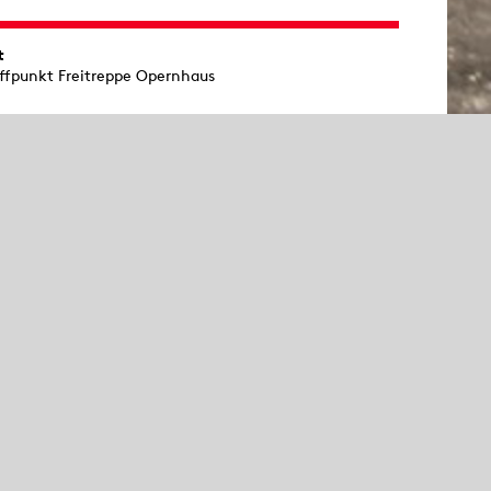
t
effpunkt Freitreppe Opernhaus
uer
. 90 Minuten; Treffpunkt: Freitreppe Opernhaus
tersempfehlung
 7 Jahren
Ausverkauft
tl. Restkarten an der Abendkasse