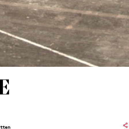
E
ätten