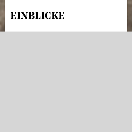
EINBLICKE
Führung durch Theatergebäude und
Werkstätten
An über 300 Abenden im Jahr hebt sich der
Vorhang an den Staatstheatern für Oper,
Schauspiel oder Ballett – und die Künstler
stehen im Rampenlicht. Doch was geschieht
im Theater eigentlich tagsüber und wie
entsteht eine große Bühnenproduktion?
Öffnen Sie mit uns Türen die dem Publikum