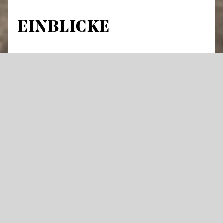
EINBLICKE
Führung durch Theatergebäude und
Werkstätten
An über 300 Abenden im Jahr hebt sich der
Vorhang an den Staatstheatern für Oper,
Schauspiel oder Ballett – und die Künstler
stehen im Rampenlicht. Doch was geschieht
im Theater eigentlich tagsüber und wie
entsteht eine große Bühnenproduktion?
Öffnen Sie mit uns Türen die dem Publikum