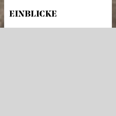
EINBLICKE
Führung durch Theatergebäude und
Werkstätten
An über 300 Abenden im Jahr hebt sich der
Vorhang an den Staatstheatern für Oper,
Schauspiel oder Ballett – und die Künstler
stehen im Rampenlicht. Doch was geschieht
im Theater eigentlich tagsüber und wie
entsteht eine große Bühnenproduktion?
Öffnen Sie mit uns Türen die dem Publikum