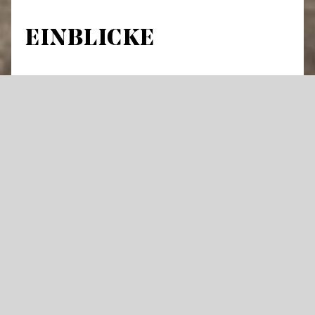
EINBLICKE
Führung durch Theatergebäude und
Werkstätten
An über 300 Abenden im Jahr hebt sich der
Vorhang an den Staatstheatern für Oper,
Schauspiel oder Ballett – und die Künstler
stehen im Rampenlicht. Doch was geschieht
im Theater eigentlich tagsüber und wie
entsteht eine große Bühnenproduktion?
Öffnen Sie mit uns Türen die dem Publikum