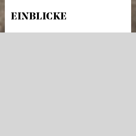
EINBLICKE
Führung durch Theatergebäude und
Werkstätten
An über 300 Abenden im Jahr hebt sich der
Vorhang an den Staatstheatern für Oper,
Schauspiel oder Ballett – und die Künstler
stehen im Rampenlicht. Doch was geschieht
im Theater eigentlich tagsüber und wie
entsteht eine große Bühnenproduktion?
Öffnen Sie mit uns Türen die dem Publikum