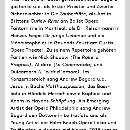
gastierte u.a. als Erster Priester und Zweiter
Geharnischter in
Die Zauberflöte
, als Abt in
Brittens
Curlew River
am Ballet Opera
Pantomime in Montreal, als Dr. Reischmann in
Henzes
Elegie für junge Liebende
und als
Méphistophélès in Gounods
Faust
am Curtis
Opera Theater. Zu seinem Repertoire gehören
Partien wie Nick Shadow
(The Rake's
Progress)
, Alidoro
(La Cenerentola)
und
Dulcamara
(L'elisir d'amore)
. Im
Konzertbereich sang Andrew Bogard u.a.
Jesus in Bachs
Matthäuspassion
, das Bass-
Solo in Händels
Messiah
sowie Raphael und
Adam in Haydns
Schöpfung
. Als Emerging
Artist der Opera Philadelphia sang Andrew
Bogard den Dottore in
La traviata
und als
Young Artist der Palm Beach Opera Lakai und
Truffaldino in
Ariadne auf Naxos
. 2015 war er