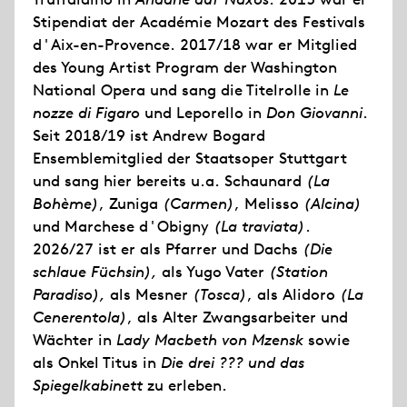
Stipendiat der Académie Mozart des Festivals
d'Aix-en-Provence. 2017/18 war er Mitglied
des Young Artist Program der Washington
National Opera und sang die Titelrolle in
Le
nozze di Figaro
und Leporello in
Don Giovanni
.
Seit 2018/19 ist Andrew Bogard
Ensemblemitglied der Staatsoper Stuttgart
und sang hier bereits u.a. Schaunard
(La
Bohème)
, Zuniga
(Carmen)
, Melisso
(Alcina)
und Marchese d'Obigny
(La traviata)
.
2026/27 ist er als Pfarrer und Dachs
(Die
schlaue Füchsin),
als Yugo Vater
(Station
Paradiso),
als Mesner
(Tosca)
, als Alidoro
(La
Cenerentola)
, als Alter Zwangsarbeiter und
Wächter in
Lady Macbeth von Mzensk
sowie
als Onkel Titus in
Die drei ??? und das
Spiegelkabinett
zu erleben.