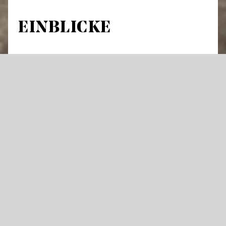
EINBLICKE
Führung durch Theatergebäude und
Werkstätten
An über 300 Abenden im Jahr hebt sich der
Vorhang an den Staatstheatern für Oper,
Schauspiel oder Ballett – und die Künstler
stehen im Rampenlicht. Doch was geschieht
im Theater eigentlich tagsüber und wie
entsteht eine große Bühnenproduktion?
Öffnen Sie mit uns Türen die dem Publikum