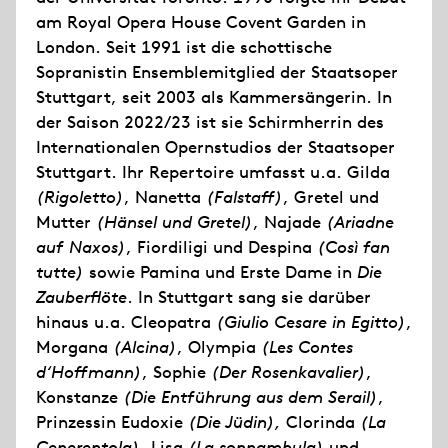
am Royal Opera House Covent Garden in
London. Seit 1991 ist die schottische
Sopranistin Ensemblemitglied der Staatsoper
Stuttgart, seit 2003 als Kammersängerin. In
der Saison 2022/23 ist sie Schirmherrin des
Internationalen Opernstudios der Staatsoper
Stuttgart. Ihr Repertoire umfasst u.a. Gilda
(Rigoletto)
, Nanetta
(Falstaff)
, Gretel und
Mutter
(Hänsel und Gretel)
, Najade
(Ariadne
auf Naxos)
, Fiordiligi und Despina
(Così fan
tutte)
sowie Pamina und Erste Dame in
Die
Zauberflöte
. In Stuttgart sang sie darüber
hinaus u.a. Cleopatra
(Giulio Cesare in Egitto)
,
Morgana
(Alcina)
, Olympia
(Les Contes
d‘Hoffmann)
, Sophie
(Der Rosenkavalier)
,
Konstanze
(Die Entführung aus dem Serail)
,
Prinzessin Eudoxie
(Die Jüdin),
Clorinda
(La
Cenerentola),
Lisa
(La sonnambula)
und