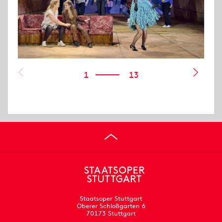
1
13
Staatsoper Stuttgart
Oberer Schloßgarten 6
70173 Stuttgart