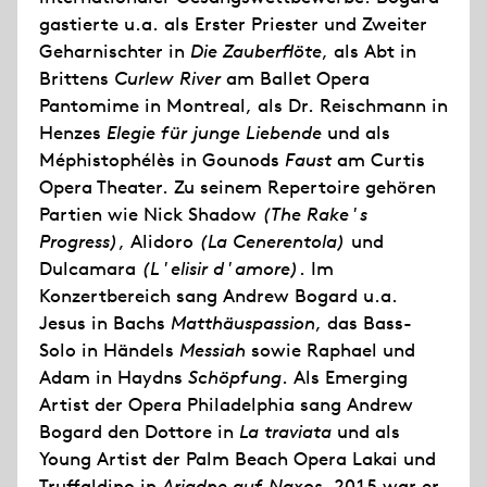
gastierte u.a. als Erster Priester und Zweiter
Geharnischter in
Die Zauberflöte
, als Abt in
Brittens
Curlew River
am Ballet Opera
Pantomime in Montreal, als Dr. Reischmann in
Henzes
Elegie für junge Liebende
und als
Méphistophélès in Gounods
Faust
am Curtis
Opera Theater. Zu seinem Repertoire gehören
Partien wie Nick Shadow
(The Rake's
Progress)
, Alidoro
(La Cenerentola)
und
Dulcamara
(L'elisir d'amore)
. Im
Konzertbereich sang Andrew Bogard u.a.
Jesus in Bachs
Matthäuspassion
, das Bass-
Solo in Händels
Messiah
sowie Raphael und
Adam in Haydns
Schöpfung
. Als Emerging
Artist der Opera Philadelphia sang Andrew
Bogard den Dottore in
La traviata
und als
Young Artist der Palm Beach Opera Lakai und
Truffaldino in
Ariadne auf Naxos
. 2015 war er