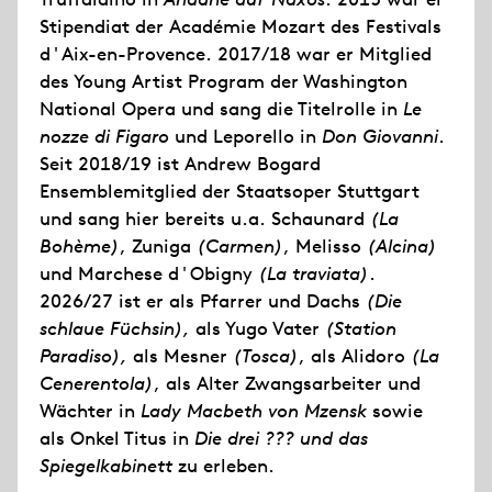
Stipendiat der Académie Mozart des Festivals
d'Aix-en-Provence. 2017/18 war er Mitglied
des Young Artist Program der Washington
National Opera und sang die Titelrolle in
Le
nozze di Figaro
und Leporello in
Don Giovanni
.
Seit 2018/19 ist Andrew Bogard
Ensemblemitglied der Staatsoper Stuttgart
und sang hier bereits u.a. Schaunard
(La
Bohème)
, Zuniga
(Carmen)
, Melisso
(Alcina)
und Marchese d'Obigny
(La traviata)
.
2026/27 ist er als Pfarrer und Dachs
(Die
schlaue Füchsin),
als Yugo Vater
(Station
Paradiso),
als Mesner
(Tosca)
, als Alidoro
(La
Cenerentola)
, als Alter Zwangsarbeiter und
Wächter in
Lady Macbeth von Mzensk
sowie
als Onkel Titus in
Die drei ??? und das
Spiegelkabinett
zu erleben.