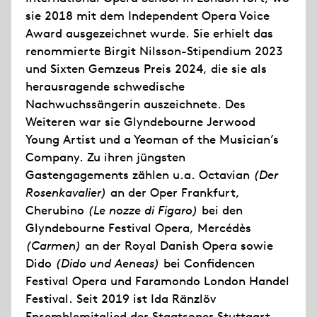
sie 2018 mit dem Independent Opera Voice
Award ausgezeichnet wurde. Sie erhielt das
renommierte Birgit Nilsson-Stipendium 2023
und Sixten Gemzeus Preis 2024, die sie als
herausragende schwedische
Nachwuchssängerin auszeichnete. Des
Weiteren war sie Glyndebourne Jerwood
Young Artist und a Yeoman of the Musician’s
Company. Zu ihren jüngsten
Gastengagements zählen u.a. Octavian
(Der
Rosenkavalier)
an der Oper Frankfurt,
Cherubino
(Le nozze di Figaro)
bei den
Glyndebourne Festival Opera, Mercédès
(Carmen)
an der Royal Danish Opera sowie
Dido
(Dido und Aeneas)
bei Confidencen
Festival Opera und Faramondo London Handel
Festival. Seit 2019 ist Ida Ränzlöv
Ensemblemitglied der Staatsoper Stuttgart.