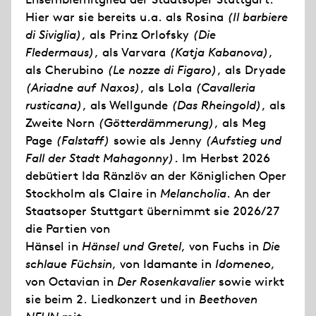
Hier war sie bereits u.a. als Rosina
(Il barbiere
di Siviglia)
, als Prinz Orlofsky
(Die
Fledermaus)
, als Varvara
(Katja Kabanova)
,
als Cherubino
(Le nozze di Figaro)
, als Dryade
(Ariadne auf Naxos)
, als Lola
(Cavalleria
rusticana)
, als Wellgunde
(Das Rheingold)
, als
Zweite Norn
(Götterdämmerung)
, als Meg
Page
(Falstaff)
sowie als Jenny
(Aufstieg und
Fall der Stadt Mahagonny)
. Im Herbst 2026
debütiert Ida Ränzlöv an der Königlichen Oper
Stockholm als Claire in
Melancholia
. An der
Staatsoper Stuttgart übernimmt sie 2026/27
die Partien von
Hänsel in
Hänsel und Gretel
, von Fuchs in
Die
schlaue Füchsin
, von Idamante in
Idomeneo
,
von Octavian in
Der Rosenkavalier
sowie wirkt
sie beim 2. Liedkonzert und in
Beethoven