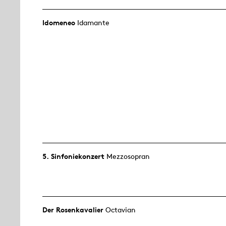
Idomeneo
Idamante
5. Sinfonie­konzert
Mezzosopran
Der Rosen­kavalier
Octavian