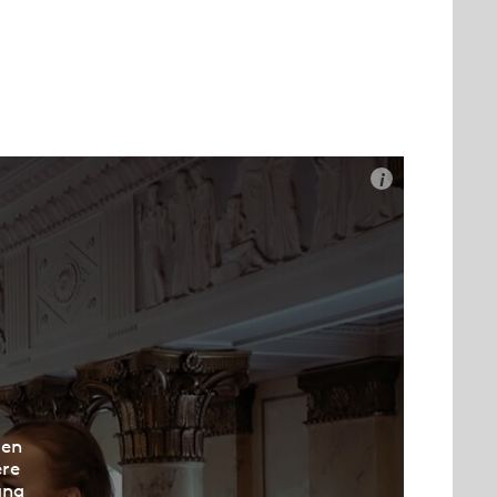
i
den
ere
ung