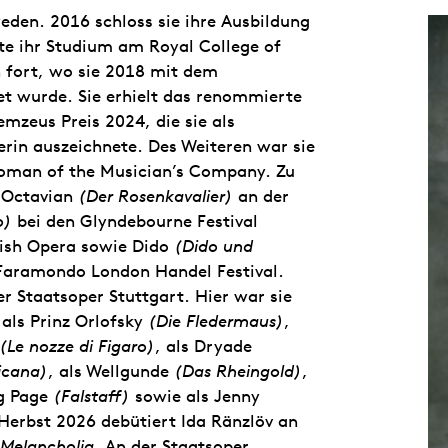
en. 2016 schloss sie ihre Ausbildung
e ihr Studium am Royal College of
n fort, wo sie 2018 mit dem
t wurde. Sie erhielt das renommierte
mzeus Preis 2024, die sie als
in auszeichnete. Des Weiteren war sie
eoman of the Musician’s Company. Zu
 Octavian
(Der Rosenkavalier)
an der
o)
bei den Glyndebourne Festival
ish Opera sowie Dido
(Dido und
 Faramondo London Handel Festival.
er Staatsoper Stuttgart. Hier war sie
 als Prinz Orlofsky
(Die Fledermaus)
,
(Le nozze di Figaro)
, als Dryade
ticana)
, als Wellgunde
(Das Rheingold)
,
eg Page
(Falstaff)
sowie als Jenny
 Herbst 2026 debütiert Ida Ränzlöv an
Melancholia
. An der Staatsoper