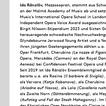
Ida Ränzlöv,
Mezzosopran, stammt aus Schwed
an der Malmö Academy of Music ab und setzt
Music’s International Opera School in Londo
Independent Opera Voice Award ausgezeichne
Birgit Nilsson-Stipendium 2023 und Sixten Ge
herausragende schwedische Nachwuchssänger
Glyndebourne Jerwood Young Artist und a Y
ihren jüngsten Gastengagements zählen u.a.
Oper Frankfurt, Cherubino
(Le nozze di Figar
Opera, Mercédès
(Carmen)
an der Royal Dan
Aeneas)
bei Confidencen Festival Opera und
Seit 2019 ist Ida Ränzlöv Ensemblemitglied d
bereits u.a. als Rosina
(Il barbiere di Siviglia)
,
als Varvara
(Katja Kabanova)
, als Cherubino
(Ariadne auf Naxos)
, als Lola
(Cavalleria rus
als Zweite Norn
(Götterdämmerung)
, als M
(Aufstieg und Fall der Stadt Mahagonny)
. Im
der Königlichen Oper Stockholm als Claire in