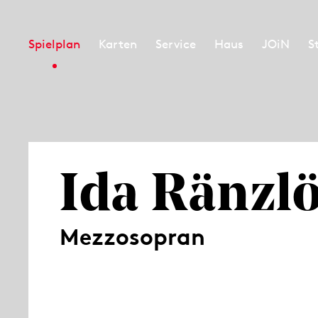
Spielplan
Karten
Service
Haus
JOiN
S
Ida Ränzl
Mezzosopran