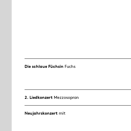
Die schlaue Füchsin
Fuchs
2. Lied­konzert
Mezzosopran
Neujahrs­konzert
mit