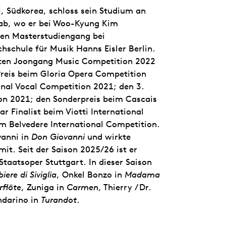
, Südkorea, schloss sein Studium an
 ab, wo er bei Woo-Kyung Kim
inen Masterstudiengang bei
chule für Musik Hanns Eisler Berlin.
rten Joongang Music Competition 2022
Preis beim Gloria Opera Competition
nal Vocal Competition 2021; den 3.
ion 2021; den Sonderpreis beim Cascais
 Finalist beim Viotti International
m Belvedere International Competition.
vanni in
Don Giovanni
und wirkte
it. Seit der Saison 2025/26 ist er
Staatsoper Stuttgart. In dieser Saison
biere di Siviglia
, Onkel Bonzo in
Madama
rflöte
, Zuniga in
Carmen
, Thierry / Dr.
darino in
Turandot
.