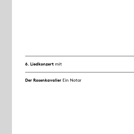
6. Lied­konzert
mit
Der Rosen­kavalier
Ein Notar