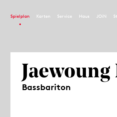
Spielplan
Karten
Service
Haus
JOiN
S
Jaewoung 
Bassbariton