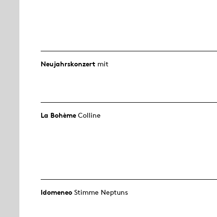
Neujahrs­konzert
mit
La Bohème
Colline
Idomeneo
Stimme Neptuns