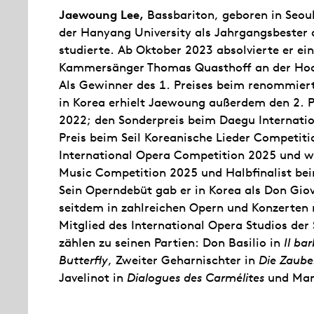
Jaewoung Lee,
Bassbariton, geboren in Seoul
der Hanyang University als Jahrgangsbester
studierte. Ab Oktober 2023 absolvierte er e
Kammersänger Thomas Quasthoff an der Hochs
Als Gewinner des 1. Preises beim renommie
in Korea erhielt Jaewoung außerdem den 2. 
2022; den Sonderpreis beim Daegu Internatio
Preis beim Seil Koreanische Lieder Competit
International Opera Competition 2025 und war
Music Competition 2025 und Halbfinalist bei
Sein Operndebüt gab er in Korea als Don Gio
seitdem in zahlreichen Opern und Konzerten m
Mitglied des International Opera Studios der 
zählen zu seinen Partien: Don Basilio in
Il bar
Butterfly
, Zweiter Geharnischter in
Die Zaube
Javelinot in
Dialogues des Carmélites
und Man