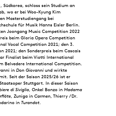
, Südkorea, schloss sein Studium an
 ab, wo er bei Woo-Kyung Kim
inen Masterstudiengang bei
chule für Musik Hanns Eisler Berlin.
rten Joongang Music Competition 2022
Preis beim Gloria Opera Competition
nal Vocal Competition 2021; den 3.
ion 2021; den Sonderpreis beim Cascais
 Finalist beim Viotti International
m Belvedere International Competition.
vanni in
Don Giovanni
und wirkte
it. Seit der Saison 2025/26 ist er
Staatsoper Stuttgart. In dieser Saison
biere di Siviglia
, Onkel Bonzo in
Madama
rflöte
, Zuniga in
Carmen
, Thierry / Dr.
darino in
Turandot
.