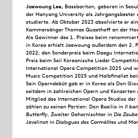
Jaewoung Lee,
Bassbariton, geboren in Seoul
der Hanyang University als Jahrgangsbester
studierte. Ab Oktober 2023 absolvierte er e
Kammersänger Thomas Quasthoff an der Hochs
Als Gewinner des 1. Preises beim renommie
in Korea erhielt Jaewoung außerdem den 2. 
2022; den Sonderpreis beim Daegu Internatio
Preis beim Seil Koreanische Lieder Competit
International Opera Competition 2025 und war
Music Competition 2025 und Halbfinalist bei
Sein Operndebüt gab er in Korea als Don Gio
seitdem in zahlreichen Opern und Konzerten m
Mitglied des International Opera Studios der 
zählen zu seinen Partien: Don Basilio in
Il bar
Butterfly
, Zweiter Geharnischter in
Die Zaube
Javelinot in
Dialogues des Carmélites
und Man