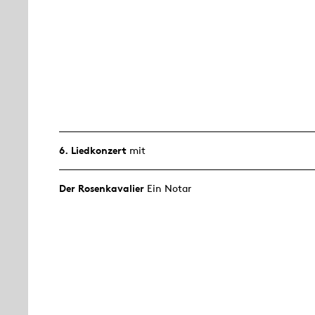
6. Lied­konzert
mit
Der Rosen­kavalier
Ein Notar