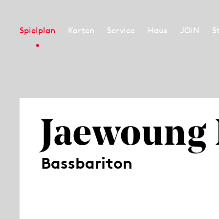
Spielplan
Karten
Service
Haus
JOiN
S
Jaewoung 
Bassbariton