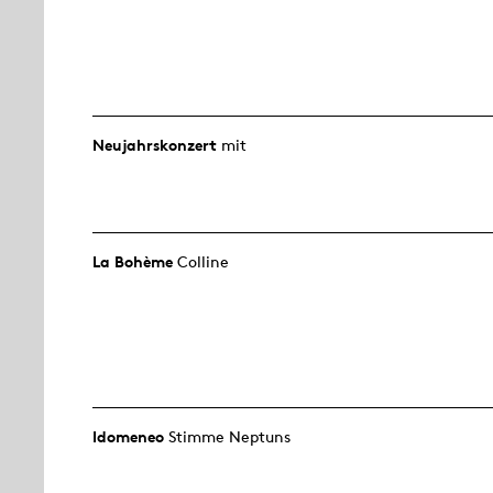
Neujahrs­konzert
mit
La Bohème
Colline
Idomeneo
Stimme Neptuns