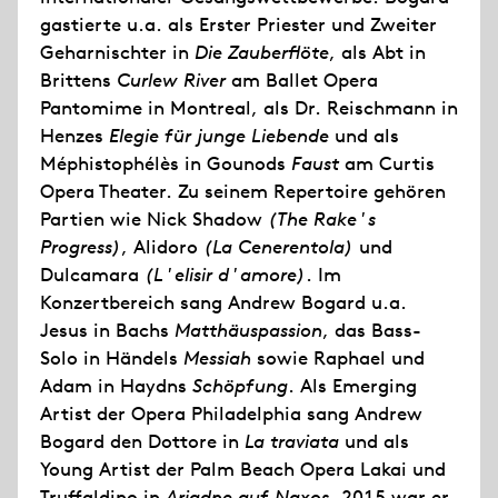
gastierte u.a. als Erster Priester und Zweiter
Geharnischter in
Die Zauberflöte
, als Abt in
Brittens
Curlew River
am Ballet Opera
Pantomime in Montreal, als Dr. Reischmann in
Henzes
Elegie für junge Liebende
und als
Méphistophélès in Gounods
Faust
am Curtis
Opera Theater. Zu seinem Repertoire gehören
Partien wie Nick Shadow
(The Rake's
Progress)
, Alidoro
(La Cenerentola)
und
Dulcamara
(L'elisir d'amore)
. Im
Konzertbereich sang Andrew Bogard u.a.
Jesus in Bachs
Matthäuspassion
, das Bass-
Solo in Händels
Messiah
sowie Raphael und
Adam in Haydns
Schöpfung
. Als Emerging
Artist der Opera Philadelphia sang Andrew
Bogard den Dottore in
La traviata
und als
Young Artist der Palm Beach Opera Lakai und
Truffaldino in
Ariadne auf Naxos
. 2015 war er