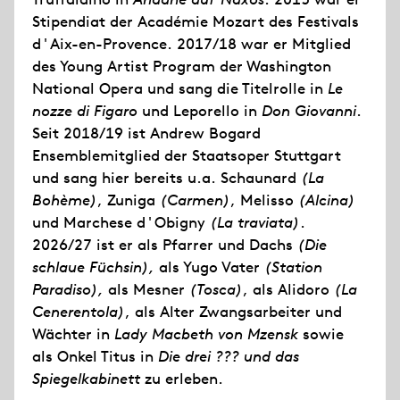
Stipendiat der Académie Mozart des Festivals
d'Aix-en-Provence. 2017/18 war er Mitglied
des Young Artist Program der Washington
National Opera und sang die Titelrolle in
Le
nozze di Figaro
und Leporello in
Don Giovanni
.
Seit 2018/19 ist Andrew Bogard
Ensemblemitglied der Staatsoper Stuttgart
und sang hier bereits u.a. Schaunard
(La
Bohème)
, Zuniga
(Carmen)
, Melisso
(Alcina)
und Marchese d'Obigny
(La traviata)
.
2026/27 ist er als Pfarrer und Dachs
(Die
schlaue Füchsin),
als Yugo Vater
(Station
Paradiso),
als Mesner
(Tosca)
, als Alidoro
(La
Cenerentola)
, als Alter Zwangsarbeiter und
Wächter in
Lady Macbeth von Mzensk
sowie
als Onkel Titus in
Die drei ??? und das
Spiegelkabinett
zu erleben.