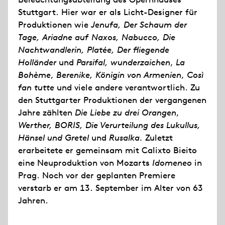
Stuttgart. Hier war er als Licht-Designer für
Produktionen wie
Jenufa, Der Schaum der
Tage, Ariadne auf Naxos, Nabucco, Die
Nachtwandlerin, Platée, Der fliegende
Holländer
und
Parsifal,
wunderzaichen
,
La
Bohème
,
Berenike, Königin von Armenien
,
Così
fan tutte
und viele andere verantwortlich. Zu
den Stuttgarter Produktionen der vergangenen
Jahre zählten
Die Liebe zu drei Orangen
,
Werther,
BORIS,
Die Verurteilung des Lukullus,
Hänsel und Gretel
und
Rusalka.
Zuletzt
erarbeitete er gemeinsam mit Calixto Bieito
eine Neuproduktion von Mozarts
Idomeneo
in
Prag. Noch vor der geplanten Premiere
verstarb er am 13. September im Alter von 63
Jahren.