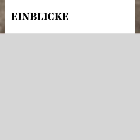
EINBLICKE
Führung durch Theatergebäude und
Werkstätten
An über 300 Abenden im Jahr hebt sich der
Vorhang an den Staatstheatern für Oper,
Schauspiel oder Ballett – und die Künstler
stehen im Rampenlicht. Doch was geschieht
im Theater eigentlich tagsüber und wie
entsteht eine große Bühnenproduktion?
Öffnen Sie mit uns Türen die dem Publikum